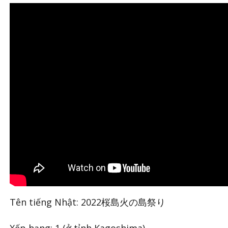
Tên tiếng Nhật: 2022桜島火の島祭り
Xếp hạng: 1 (ở tỉnh Kagoshima)