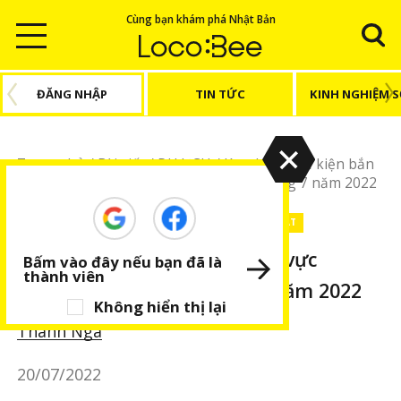
Cùng bạn khám phá Nhật Bản
ĐĂNG NHẬP
TIN TỨC
KINH NGHIỆM 
Trang chủ
/
Bài viết
/
DU LỊCH
/
Kyushu
/
7 sự kiện bắn
pháo hoa khu vực Kyushu - Okinawa tháng 7 năm 2022
DU LỊCH
Kyushu
Okinawa
BÀI VIẾT NỔI BẬT
7 sự kiện bắn pháo hoa khu vực
Bấm vào đây nếu bạn đã là
thành viên
Kyushu - Okinawa tháng 7 năm 2022
Không hiển thị lại
Thanh Nga
20/07/2022