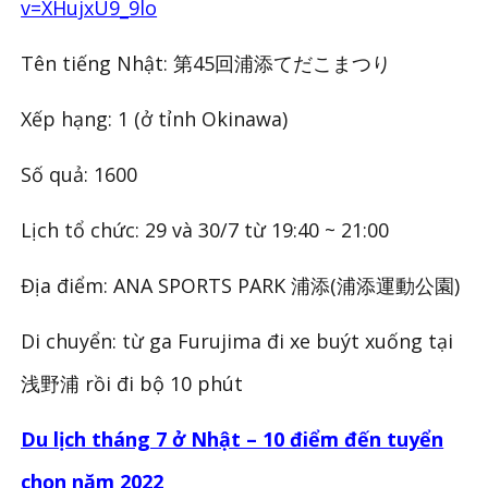
v=XHujxU9_9lo
Tên tiếng Nhật: 第45回浦添てだこまつり
Xếp hạng: 1 (ở tỉnh Okinawa)
Số quả: 1600
Lịch tổ chức: 29 và 30/7 từ 19:40 ~ 21:00
Địa điểm: ANA SPORTS PARK 浦添(浦添運動公園)
Di chuyển: từ ga Furujima đi xe buýt xuống tại
浅野浦 rồi đi bộ 10 phút
Du lịch tháng 7 ở Nhật – 10 điểm đến tuyển
chọn năm 2022