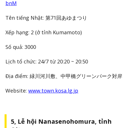
bnM
Tên tiếng Nhật: 第71回あゆまつり
Xếp hạng: 2 (ở tỉnh Kumamoto)
Số quả: 3000
Lịch tổ chức: 24/7 từ 20:20 ~ 20:50
Địa điểm: 緑川河川敷、中甲橋グリーンパーク対岸
Website:
www.town.kosa.lg.jp
5, Lễ hội Nanasenohomura, tỉnh