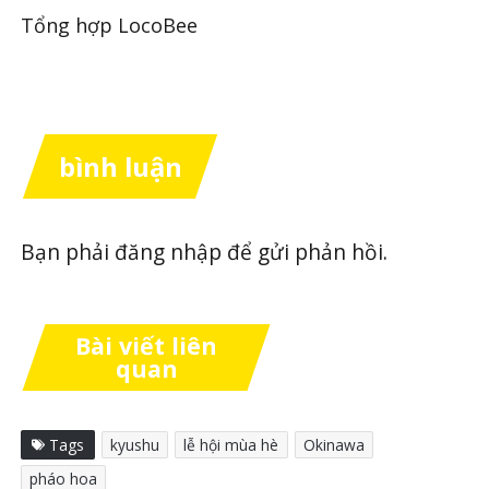
Tổng hợp LocoBee
bình luận
Bạn phải
đăng nhập
để gửi phản hồi.
Bài viết liên
quan
Tags
kyushu
lễ hội mùa hè
Okinawa
pháo hoa