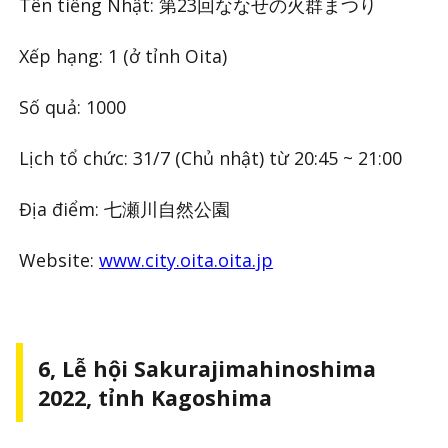
Tên tiếng Nhật: 第23回ななせの火群まつり
Xếp hạng: 1 (ở tỉnh Oita)
Số quả: 1000
Lịch tổ chức: 31/7 (Chủ nhật) từ 20:45 ~ 21:00
Địa điểm: 七瀬川自然公園
Website:
www.city.oita.oita.jp
6, Lễ hội Sakurajimahinoshima
2022, tỉnh Kagoshima