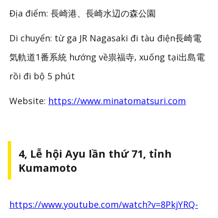
Địa điểm: 長崎港、長崎水辺の森公園
Di chuyển: từ ga JR Nagasaki đi tàu điện長崎電
気軌道1番系統 hướng về祟福寺, xuống tại出島電
rồi đi bộ 5 phút
Website:
https://www.minatomatsuri.com
4, Lễ hội Ayu lần thứ 71, tỉnh
Kumamoto
https://www.youtube.com/watch?v=8PkjYRQ-