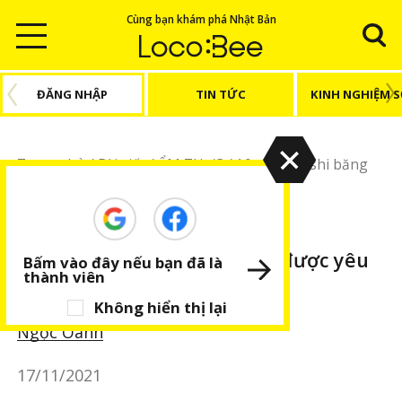
Cùng bạn khám phá Nhật Bản
ĐĂNG NHẬP
TIN TỨC
KINH NGHIỆM 
Trang chủ
/
Bài viết
/
ẨM THỰC
/
10 chuỗi sushi băng
chuyền được yêu thích ở Nhật
ẨM THỰC
BÀI VIẾT NỔI BẬT
10 chuỗi sushi băng chuyền được yêu
Bấm vào đây nếu bạn đã là
thành viên
thích ở Nhật
Không hiển thị lại
Ngọc Oanh
17/11/2021