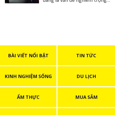
đang là vấn đề nghiêm trọng
tại Nhật
BÀI VIẾT NỔI BẬT
TIN TỨC
KINH NGHIỆM SỐNG
DU LỊCH
ẨM THỰC
MUA SẮM