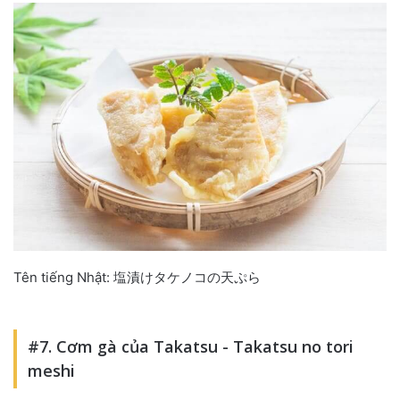
Tên tiếng Nhật: 塩漬けタケノコの天ぷら
#7. Cơm gà của Takatsu - Takatsu no tori
meshi