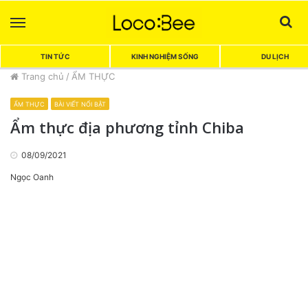
Menu
Sea
TIN TỨC
KINH NGHIỆM SỐNG
DU LỊCH
Trang chủ
/
ẨM THỰC
ẨM THỰC
BÀI VIẾT NỔI BẬT
Ẩm thực địa phương tỉnh Chiba
08/09/2021
Ngọc Oanh