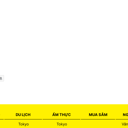
池
G
DU LỊCH
ẨM THỰC
MUA SẮM
NG
Tokyo
Tokyo
Văn