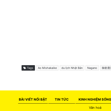
Tags
Ao Mishakaike
du lịch Nhật Bản
Nagano
御射鹿
BÀI VIẾT NỔI BẬT
TIN TỨC
KINH NGHIỆM SỐN
Văn hoá