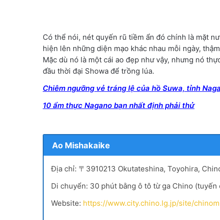
Có thể nói, nét quyến rũ tiềm ẩn đó chính là mặt n
hiện lên những diện mạo khác nhau mỗi ngày, thậm c
Mặc dù nó là một cái ao đẹp như vậy, nhưng nó thực
đầu thời đại Showa để trồng lúa.
Chiêm ngưỡng vẻ tráng lệ của hồ Suwa, tỉnh Nag
10 ẩm thực Nagano bạn nhất định phải thử
Ao Mishakaike
Địa chỉ: 〒3910213 Okutateshina, Toyohira, Chin
Di chuyển: 30 phút bằng ô tô từ ga Chino (tuyến
Website:
https://www.city.chino.lg.jp/site/chin