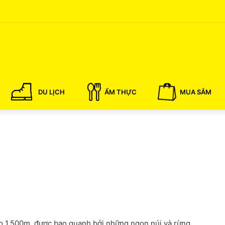
DU LỊCH
ẨM THỰC
MUA SẮM
o
o
 1.500m, được bao quanh bởi những ngọn núi và rừng