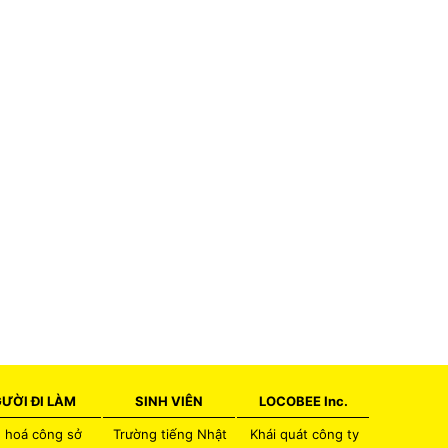
ƯỜI ĐI LÀM
SINH VIÊN
LOCOBEE Inc.
 hoá công sở
Trường tiếng Nhật
Khái quát công ty