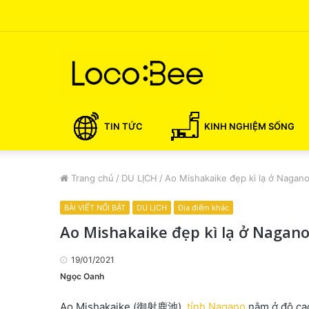
TIN TỨC
KINH NGHIỆM SỐNG
Trang chủ
/
DU LỊCH
/
Ao Mishakaike đẹp kì lạ ở Nagan
BÀI VIẾT NỔI BẬT
DU LỊCH
Địa điểm khác
Ao Mishakaike đẹp kì lạ ở Nagan
19/01/2021
Ngọc Oanh
Ao Mishakaike (御射鹿池),
tỉnh Nagano
nằm ở độ cao