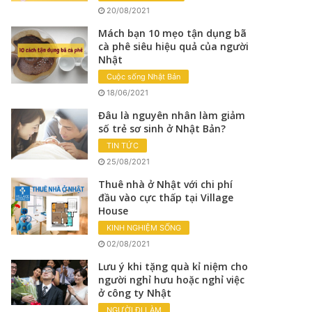
20/08/2021
Mách bạn 10 mẹo tận dụng bã
cà phê siêu hiệu quả của người
Nhật
Cuộc sống Nhật Bản
18/06/2021
Đâu là nguyên nhân làm giảm
số trẻ sơ sinh ở Nhật Bản?
TIN TỨC
25/08/2021
Thuê nhà ở Nhật với chi phí
đầu vào cực thấp tại Village
House
KINH NGHIỆM SỐNG
02/08/2021
Lưu ý khi tặng quà kỉ niệm cho
người nghỉ hưu hoặc nghỉ việc
ở công ty Nhật
NGƯỜI ĐI LÀM