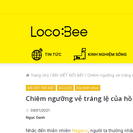
TIN TỨC
KINH NGHIỆM SỐNG
Trang chủ
/
BÀI VIẾT NỔI BẬT
/
Chiêm ngưỡng vẻ tráng 
BÀI VIẾT NỔI BẬT
DU LỊCH
Địa điểm khác
Chiêm ngưỡng vẻ tráng lệ của hồ
09/01/2021
Ngọc Oanh
Nhắc đến thiên nhiên
Nagano
, người ta thường nh