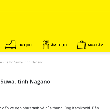
DU LỊCH
ẨM THỰC
MUA SẮM
lệ của hồ Suwa, tỉnh Nagano
 Suwa, tỉnh Nagano
ắc đến vẻ đẹp như tranh vẽ của thung lũng Kamikochi. Bên