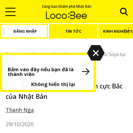
Cùng bạn khám phá Nhật Bản
ĐĂNG NHẬP
TIN TỨC
KINH NGHIỆM 
Trang chủ
/
Bài viết
/
DU LỊCH
/
Hokkaido
/
Mũi Soya tại
Hokkaido – điểm cực Bắc của Nhật Bản
Bấm vào đây nếu bạn đã là
thành viên
DU LỊCH
Hokkaido
BÀI VIẾT NỔI BẬT
Không hiển thị lại
Mũi Soya tại Hokkaido – điểm cực Bắc
của Nhật Bản
Thanh Nga
29/10/2020