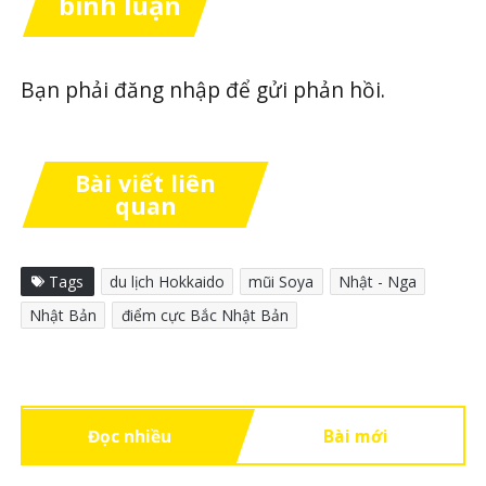
bình luận
Bạn phải
đăng nhập
để gửi phản hồi.
Bài viết liên
quan
Tags
du lịch Hokkaido
mũi Soya
Nhật - Nga
Nhật Bản
điểm cực Bắc Nhật Bản
Đọc nhiều
Bài mới