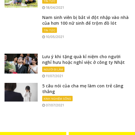
TIN TỨC
18/04/2021
Nam sinh viên bị bắt vì đột nhập vào nhà
của hơn 100 nữ sinh để trộm đồ lót
TIN TỨC
10/05/2021
Lưu ý khi tặng quà kỉ niệm cho người
nghỉ hưu hoặc nghỉ việc ở công ty Nhật
NGƯỜI ĐI LÀM
11/07/2021
5 câu nói của cha mẹ làm con trẻ căng
thẳng
KINH NGHIỆM SỐNG
07/07/2021