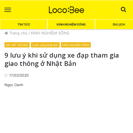
Menu
Sea
TIN TỨC
KINH NGHIỆM SỐNG
DU LỊCH
Trang chủ
/
KINH NGHIỆM SỐNG
BÀI VIẾT NỔI BẬT
Cuộc sống Nhật Bản
KINH NGHIỆM SỐNG
9 lưu ý khi sử dụng xe đạp tham gia
giao thông ở Nhật Bản
17/02/2020
Ngọc Oanh