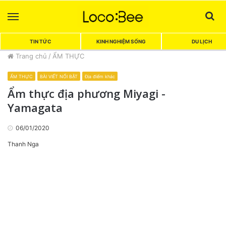
Menu
Sea
TIN TỨC
KINH NGHIỆM SỐNG
DU LỊCH
Trang chủ
/
ẨM THỰC
ẨM THỰC
BÀI VIẾT NỔI BẬT
Địa điểm khác
Ẩm thực địa phương Miyagi -
Yamagata
06/01/2020
Thanh Nga