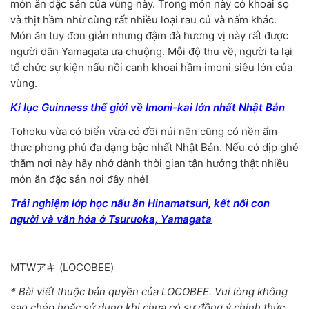
món ăn đặc sản của vùng này. Trong món này có khoai sọ
và thịt hầm nhừ cùng rất nhiều loại rau củ và nấm khác.
Món ăn tuy đơn giản nhưng đậm đà hương vị này rất được
người dân Yamagata ưa chuộng. Mỗi độ thu về, người ta lại
tổ chức sự kiện nấu nồi canh khoai hầm imoni siêu lớn của
vùng.
Kỉ lục Guinness thế giới về Imoni-kai lớn nhất Nhật Bản
Tohoku vừa có biển vừa có đồi núi nên cũng có nền ẩm
thực phong phú đa dạng bậc nhất Nhật Bản. Nếu có dịp ghé
thăm nơi này hãy nhớ dành thời gian tận hưởng thật nhiều
món ăn đặc sản nơi đây nhé!
Trải nghiệm lớp học nấu ăn Hinamatsuri, kết nối con
người và văn hóa ở Tsuruoka, Yamagata
MTWアキ (LOCOBEE)
* Bài viết thuộc bản quyền của LOCOBEE. Vui lòng không
sao chép hoặc sử dụng khi chưa có sự đồng ý chính thức