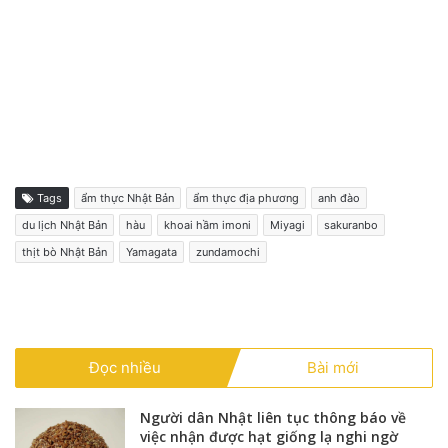
Tags
ẩm thực Nhật Bản
ẩm thực địa phương
anh đào
du lịch Nhật Bản
hàu
khoai hầm imoni
Miyagi
sakuranbo
thịt bò Nhật Bản
Yamagata
zundamochi
Đọc nhiều
Bài mới
Người dân Nhật liên tục thông báo về
việc nhận được hạt giống lạ nghi ngờ