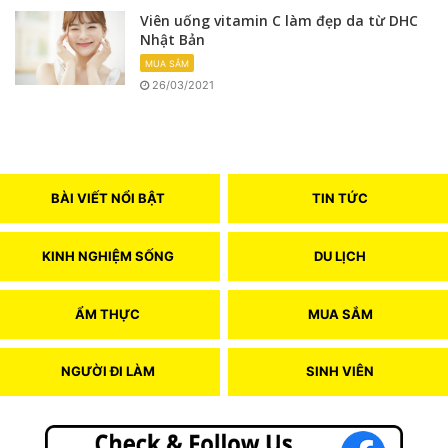
Viên uống vitamin C làm đẹp da từ DHC
Nhật Bản
MUA SẮM
26/03/2021
BÀI VIẾT NỔI BẬT
TIN TỨC
KINH NGHIỆM SỐNG
DU LỊCH
ẨM THỰC
MUA SẮM
NGƯỜI ĐI LÀM
SINH VIÊN