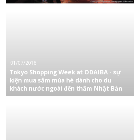
01/07/2018
Tokyo Shopping Week at ODAIBA - sự
kiện mua sắm mùa hè dành cho du
khách nước ngoài đến thăm Nhật Bản