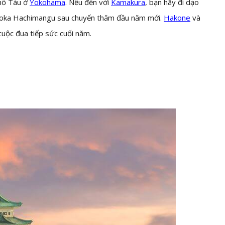
phố Tàu ở
Yokohama
. Nếu đến với
Kamakura
, bạn hãy đi dạo
oka Hachimangu sau chuyến thăm đầu năm mới.
Hakone
và
cuộc đua tiếp sức cuối năm.