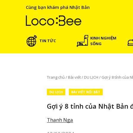
Cùng bạn khám phá Nhật Bản
KINH NGHIỆM
TIN TỨC
SỐNG
Trang chủ
/
Bài viết
/
DU LỊCH
/
Gợi ý 8 tỉnh của N
DU LỊCH
BÀI VIẾT NỔI BẬT
Gợi ý 8 tỉnh của Nhật Bản đ
Thanh Nga