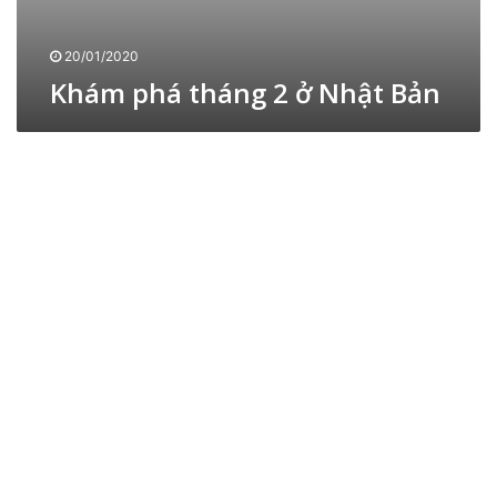
N
ậ
h
t
ậ
20/01/2020
B
t
Khám phá tháng 2 ở Nhật Bản
ả
n