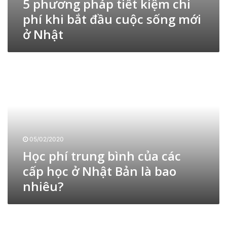
5 phương pháp tiết kiệm chi
ệ
phí khi bắt đầu cuộc sống mới
m
ở Nhật
c
h
i
H
p
ọ
h
c
í
p
k
h
h
í
i
t
b
r
ắ
05/02/2020
u
t
Học phí trung bình của các
n
đ
g
cấp học ở Nhật Bản là bao
ầ
b
u
nhiêu?
ì
c
n
u
h
H
ộ
c
ì
c