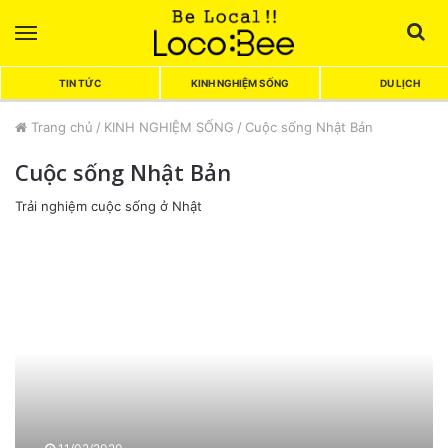
Menu
Sea
TIN TỨC
KINH NGHIỆM SỐNG
DU LỊCH
Trang chủ
/
KINH NGHIỆM SỐNG
/
Cuộc sống Nhật Bản
Cuộc sống Nhật Bản
Trải nghiệm cuộc sống ở Nhật
T
ê
n
g
ọ
i
2
0
l
o