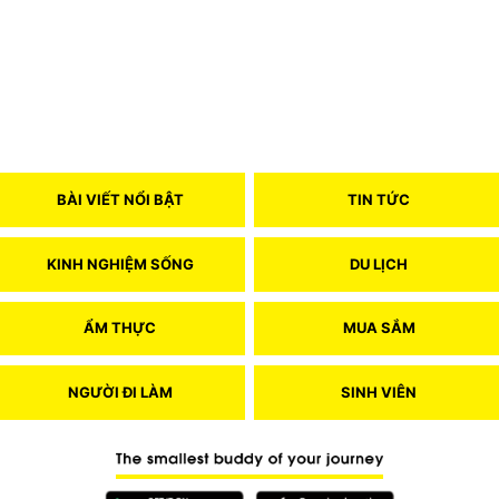
BÀI VIẾT NỔI BẬT
TIN TỨC
KINH NGHIỆM SỐNG
DU LỊCH
ẨM THỰC
MUA SẮM
NGƯỜI ĐI LÀM
SINH VIÊN