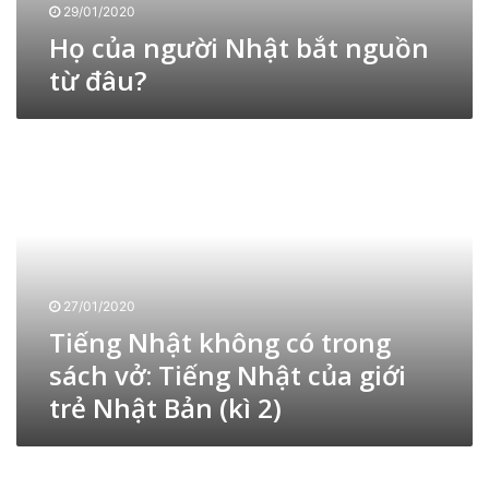
i
29/01/2020
N
Họ của người Nhật bắt nguồn
h
từ đâu?
ậ
t
b
T
ắ
i
t
ế
n
n
g
g
u
N
ồ
h
n
ậ
t
27/01/2020
t
ừ
Tiếng Nhật không có trong
k
đ
h
sách vở: Tiếng Nhật của giới
â
ô
u
trẻ Nhật Bản (kì 2)
n
?
g
c
N
ó
g