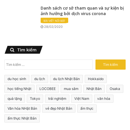
Danh sách cơ sở tham quan và sự kiện bị
ảnh hưởng bởi dịch virus corona
BÀI VIẾT NỔI BẬT
28/02/2020
Tìm kiếm
T
ì
m
du học sinh
du lịch
du lịch Nhật Bản
Hokkaido
k
i
học tiếng Nhật
LOCOBEE
mua sắm
Nhật Bản
Osaka
ế
quà tặng
Tokyo
trải nghiệm
Việt Nam
văn hóa
m
c
Văn hóa NHật Bản
vẻ đẹp Nhật Bản
ẩm thực
h
o
ẩm thực Nhật Bản
: