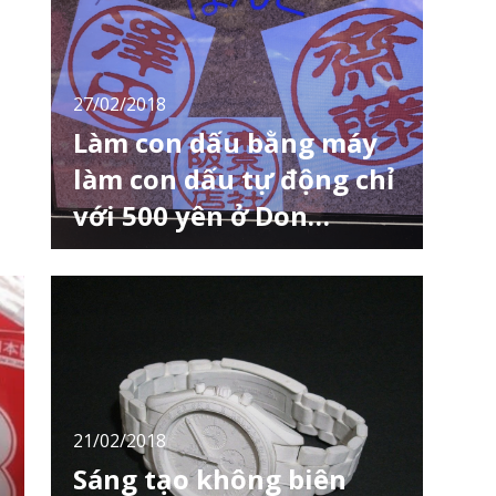
việc tại xứ sở hoa anh đào rồi đấy. Tuy nhiên,
để có thể hoàn tất thủ tục thì bạn cần có visa
trong hộ chiếu, bài viết lần này Loco
27/02/2018
Làm con dấu bằng máy
làm con dấu tự động chỉ
với 500 yên ở Don
Quijote (ドンキホーテ)
Chắc hẳn những bạn du học sinh, thực tập
sinh hay cả những nhân viên công ty khi đến
Nhật Bản đều biết rằng ở Nhật người ta sử
dụng con dấu thay thế cho chữ ký các nhân.
Muốn sống, học tập và làm việc ở Nhật Bản
thì chắc chắn mỗi người sẽ phải sở hữu một
con dấu cá nhân. Việc đầu tiên mà người
nước
21/02/2018
Sáng tạo không biên