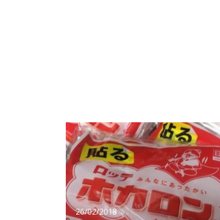
mức nhiệt độ 9 – 10oC nhưng vì độ ẩm trong
không khí cao nên bạn sẽ cảm nhận được cái
rét cắt da cắt thịt, dù có mặc thêm áo nhưng
26/02/2018