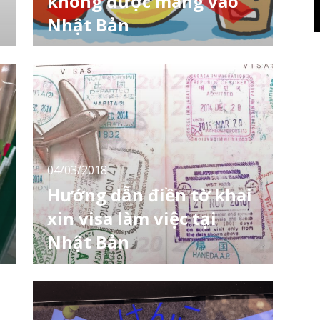
không được mang vào
Nhật Bản
n
Có thể rất nhiều người khi đến Nhật Bản du
lịch, làm việc hoặc học tập thường mang
theo các loại rau củ quả hay các loại thực
phẩm Việt Nam sang để tiết kiệm chi phí thời
gian ban đầu. Tuy nhiên không phải thứ gì
4
cũng có thể mang vào Nhật Bản, khi bị kiểm
tra tại sân bay bạn có thể sẽ bị phạt và ảnh
04/03/2018
Hướng dẫn điền tờ khai
xin visa làm việc tại
Nhật Bản
Nếu bạn đã nhận được tư cách lưu trú COE
(Certificate of Eligibility) từ công ty tuyển
dụng tại Nhật Bản thì chúc mừng bạn, gần
như bạn đã có trong tay chiếc vé đến làm