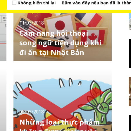
Không hiển thị lại
Bấm vào đây nếu bạn đã là thàn
11/03/2018
Cẩm nang hội thoại
song ngữ tiện dụng khi
đi ăn tại Nhật Bản
Cung cấp cho du khách nước ngoài từ các
quốc gia khác nhau đến Nhật Bản được trải
nghiệm dịch vụ ăn uống tốt nhất là mục tiêu
được các tỉnh, thành phố của Nhật Bản vô
cùng coi trọng. Chính bởi vậy mà ấn tượng
của du khách về dịch vụ ăn uống cũng như
đất nước Nhật Bản luôn nằm trong top đầu
ngành du
05/03/2018
Những loại thực phẩm