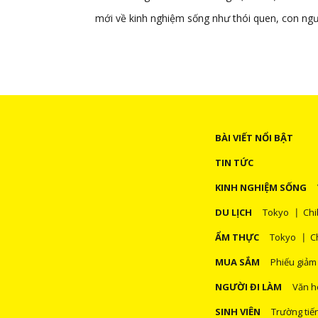
mới về kinh nghiệm sống như thói quen, con ngư
BÀI VIẾT NỔI BẬT
TIN TỨC
KINH NGHIỆM SỐNG
DU LỊCH
Tokyo
Chi
ẨM THỰC
Tokyo
C
MUA SẮM
Phiếu giảm
NGƯỜI ĐI LÀM
Văn h
SINH VIÊN
Trường tiế