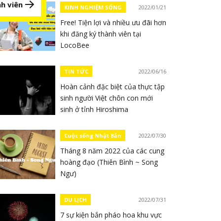
h viên
KINH NGHIỆM SỐNG
2022/01/21
Free! Tiện lợi và nhiều ưu đãi hơn
khi đăng ký thành viên tại
LocoBee
TIN TỨC
2022/06/16
Hoàn cảnh đặc biệt của thực tập
sinh người Việt chôn con mới
sinh ở tỉnh Hiroshima
Cuộc sống Nhật Bản
2022/07/30
Tháng 8 năm 2022 của các cung
hoàng đạo (Thiên Bình ~ Song
Ngư)
DU LỊCH
2022/07/31
7 sự kiện bắn pháo hoa khu vực