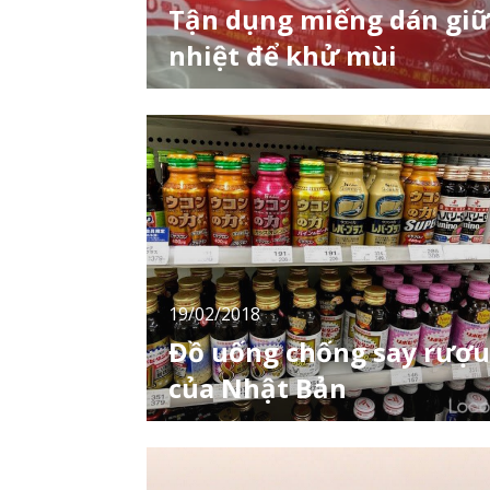
Tận dụng miếng dán giữ
nhiệt để khử mùi
Nếu có dịp ở Nhật Bản vào mùa đông, bạn
sẽ được giới thiệu một sản phẩm gọi là miến
dán giữ nhiệt để giữ ấm cơ thể. Sản phẩm
này thường được bày bán ngay trước cửa cá
hiệu thuốc, mĩ phẩm… với bao bì màu đỏ hìn
kangoroo hoặc hình thỏ… và thường được
gọi là “kairo”. Miếng dán giữ nhiệt có đủ
19/02/2018
Đồ uống chống say rượu
của Nhật Bản
Cuộc nhậu nào chắc hẳn cũng sẽ rất vui tuy
nhiên nếu uống quá nhiều thì việc dẫn đến
say, nhức đầu hoặc say nguội vào ngày hôm
sau là những điều mà không ai muốn. Nếu