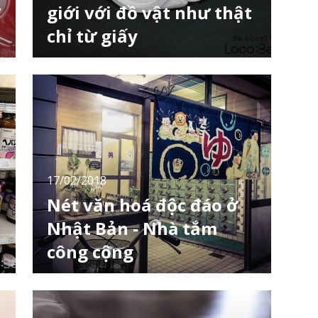
giới với đồ vật như thật
chỉ từ giấy
Nếu biết đến nghệ thuật gấp giấy Origami,
g
bạn sẽ phải công nhận rằng muốn có một tác
phẩm đẹp thì sự tỉ mỉ và thời gian bỏ ra là
c
khá nhiều. Với nghệ sĩ Manabu Kosaka thì
h
khác, qua bàn tay tài hoa của anh, những
mảnh giấy vô cùng bình thường đã trở thành
các tác phẩm tinh tế đến mức hoàn hảo.
17/02/2018
Nét văn hoá độc đáo ở
Nhật Bản - Nhà tắm
công cộng
Nhật Bản được mệnh danh là đất nước thích
bồn tắm nhất trên thế giới. Tại Nhật, việc mỗi
ngày vào bồn tắm để ngâm mình dường như
đã là chuyện đương nhiên đối với mọi người.