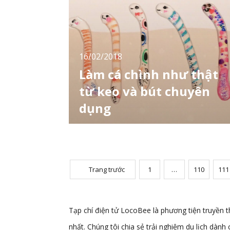
trước cuộc nhậu bạn uống 1 chai này thì chắc
hẳn sẽ không phải lo nghĩ gì những điều ở
trên nữa. Ukon Nochikara
16/02/2018
Làm cá chình như thật
từ keo và bút chuyên
dụng
Nếu có dịp đến các thuỷ cung ở Nhật Bản,
bạn sẽ nhìn thấy những bể thuỷ sinh nhỏ có
sinh vật trông như cây đũa vươn lên từ dưới
đáy bể. Đó chính là cá chình biển, loài cá có
kích thước khá nhỏ và dễ hoảng sợ khi thấy
Trang trước
1
…
110
111
có vật thể lạ tiến lại gần. Đối với trẻ em và
nhiều người lớn thì đây là loài động
Tạp chí điện tử LocoBee là phương tiện truyền t
nhất. Chúng tôi chia sẻ trải nghiệm du lịch dành