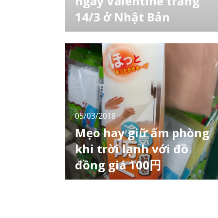
ngày Valentine trắng
14/3 ở Nhật Bản
Ngày 14/2 được xem là ngày lễ tình nhân trê
khắp thế giới. Đối với các nước trên thế giới,
vào ngày lễ tình nhân này nam giới sẽ gửi
tặng món quà của mình đến những người
phụ nữ mà họ thầm yêu mến. Ở Nhật Bản thì
hoàn toàn ngược lại, vào ngày lễ tình nhân 1
tháng 2 phụ nữ sẽ là người gửi tặng nhữn
05/03/2018
Mẹo hay giữ ấm phòng
khi trời lạnh với đồ
đồng giá 100円
Khác với khí hậu ở Việt Nam, khí hậu ở Nhật
Bản có đặc trưng là độ ẩm trong không khí
khá thấp, do đó ảnh hưởng khá lớn đến thời
tiết. Nếu như vào mùa đông, Hà Nội chỉ ở