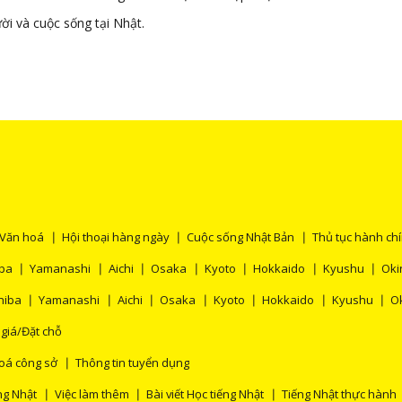
ời và cuộc sống tại Nhật.
Văn hoá
Hội thoại hàng ngày
Cuộc sống Nhật Bản
Thủ tục hành ch
ba
Yamanashi
Aichi
Osaka
Kyoto
Hokkaido
Kyushu
Ok
hiba
Yamanashi
Aichi
Osaka
Kyoto
Hokkaido
Kyushu
O
 giá/Đặt chỗ
oá công sở
Thông tin tuyển dụng
ng Nhật
Việc làm thêm
Bài viết Học tiếng Nhật
Tiếng Nhật thực hành