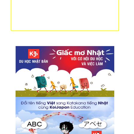
6 con đường đi bộ ngắm hoa anh đào tuyệt đẹp
tại Kyoto
Ngắm hoa anh đào và xem trình chiếu bản đồ hoa
ở tháp Tokyo
Khai trương cửa hàng Gongcha tại Odaiba và
Ikebukuro - Miễn phí trà sữa dành cho khách hàng
đến cửa hàng!