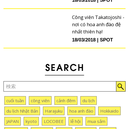
18/03/2018
SPOT
Công viên Takatojoshi -
nơi có hoa anh đào đệ
nhất thiên hạ!
18/03/2018
SPOT
cuối tuần
công viên
cảnh đêm
du lịch
du lịch Nhật Bản
Harajuku
hoa anh đào
Hokkaido
JAPAN
kyoto
LOCOBEE
lễ hội
mua sắm