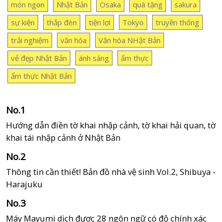
món ngon
Nhật Bản
Osaka
quà tặng
sakura
sự kiện
thắp đèn
tiện lợi
Tokyo
truyền thống
trải nghiệm
văn hóa
Văn hóa NHật Bản
vẻ đẹp Nhật Bản
ánh sáng
ẩm thực
ẩm thực Nhật Bản
Hướng dẫn điền tờ khai nhập cảnh, tờ khai hải quan, tờ
khai tái nhập cảnh ở Nhật Bản
Thông tin cần thiết! Bản đồ nhà vệ sinh Vol.2, Shibuya -
Harajuku
Máy Mayumi dịch được 28 ngôn ngữ có độ chính xác