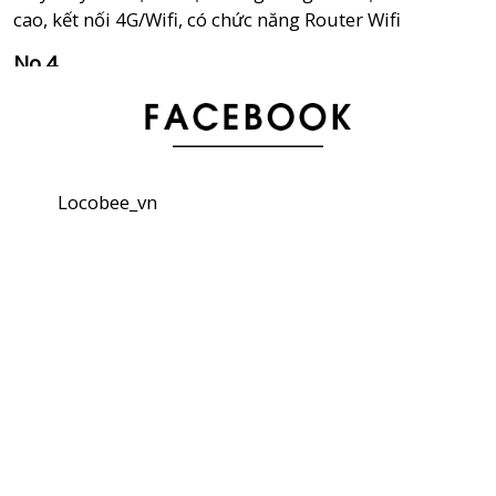
cao, kết nối 4G/Wifi, có chức năng Router Wifi
Tổng hợp 5 địa điểm ngắm hoa anh đào ở Yokohama,
Kawasaki
Thẻ lưu trú (在留カード) và Đăng kí Juminhyo (住民票-
Locobee_vn
じゅうみんひょう) sau khi nhập cảnh vào Nhật Bản
“Harajuku CHICAGO ” – Cửa hàng bán quần áo truyền
thống Nhật Bản, Kimono cũ với giá rẻ bất ngờ
6 con đường đi bộ ngắm hoa anh đào tuyệt đẹp tại
Kyoto