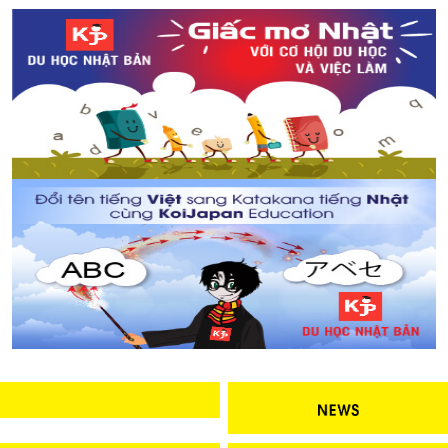
Hướng dẫn điền tờ khai xin visa làm việc tại Nhật Bản
Ngắm hoa anh đào và xem trình chiếu bản đồ hoa ở
tháp Tokyo
Khai trương cửa hàng Gongcha tại Odaiba và
Ikebukuro - Miễn phí trà sữa dành cho khách hàng đến
cửa hàng!