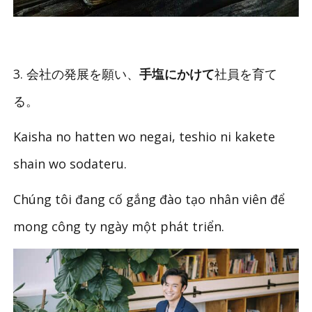
3. 会社の発展を願い、
手塩にかけて
社員を育て
る。
Kaisha no hatten wo negai, teshio ni kakete
shain wo sodateru.
Chúng tôi đang cố gắng đào tạo nhân viên để
mong công ty ngày một phát triển.