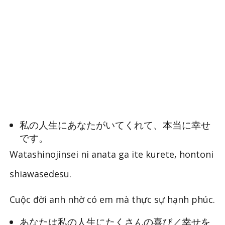
私の人生にあなたがいてくれて、本当に幸せ
です。
Watashinojinsei ni anata ga ite kurete, hontoni
shiawasedesu.
Cuộc đời anh nhờ có em mà thực sự hạnh phúc.
あなたは私の人生にたくさんの喜び／幸せを