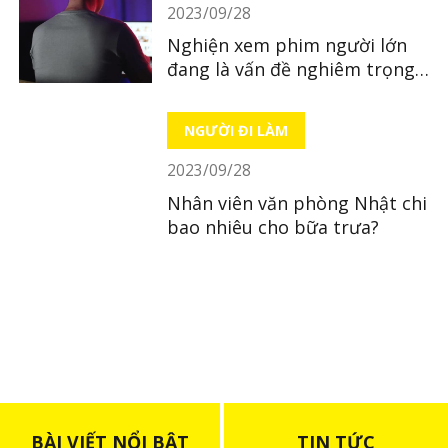
2023/09/28
Nghiện xem phim người lớn
đang là vấn đề nghiêm trọng
tại Nhật
NGƯỜI ĐI LÀM
2023/09/28
Nhân viên văn phòng Nhật chi
bao nhiêu cho bữa trưa?
BÀI VIẾT NỔI BẬT
TIN TỨC