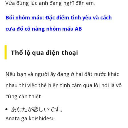
Vừa đúng lúc anh đang nghĩ đến em.
Bói nhóm máu: Đặc điểm tình yêu và cách
cưa đổ cô nàng nhóm máu AB
Thổ lộ qua điện thoại
Nếu bạn và người ấy đang ở hai đất nước khác
nhau thì việc thể hiện tình cảm qua lời nói là vô
cùng cần thiết.
あなたが恋しいです。
Anata ga koishidesu.