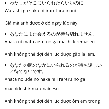
わたしがそこにいられたらいいのに。
Watashi ga soko ni iraretara inoni.
Giá mà anh được ở đó ngay lúc này.
あなたにまた会えるのが待ち切れません。
Anata ni mata aeru no ga machi kiremasen.
Anh không thể đợi đến lúc được gặp lại em.
あなたの腕のなかにいられるのが待ち遠しい
／待てないです。
Anata no ude no naka ni i rareru no ga
machidoshi/ matenaidesu.
Anh không thể đợi đến lúc được ôm em trong