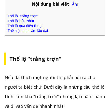
Nội dung bài viết
[
Ẩn
]
Thổ lộ “trắng trợn”
Thổ lộ kiểu Nhật
Thổ lộ qua điện thoại
Thể hiện tình cảm lâu dài
Thổ lộ “trắng trợn”
Nếu đã thích một người thì phải nói ra cho
người ta biết chứ. Dưới đây là những câu thổ lộ
tình cảm khá “trắng trợn” nhưng lại chân thành
và đi vào vấn đề nhanh nhất.