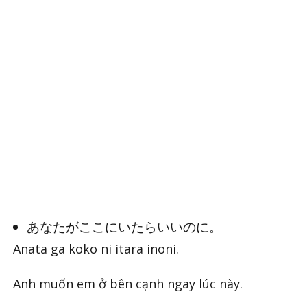
あなたがここにいたらいいのに。
Anata ga koko ni itara inoni.
Anh muốn em ở bên cạnh ngay lúc này.