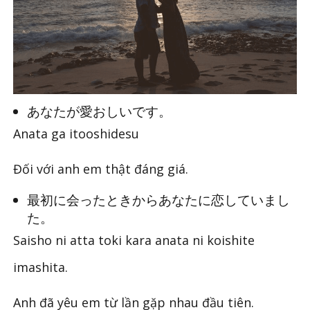
あなたが愛おしいです。
Anata ga itooshidesu
Đối với anh em thật đáng giá.
最初に会ったときからあなたに恋していまし
た。
Saisho ni atta toki kara anata ni koishite
imashita.
Anh đã yêu em từ lần gặp nhau đầu tiên.