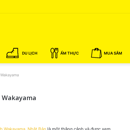
DU LỊCH
ẨM THỰC
MUA SẮM
h Wakayama
nh Wakayama
nh Wakayama, Nhật Bản
là một thắng cảnh và được xem