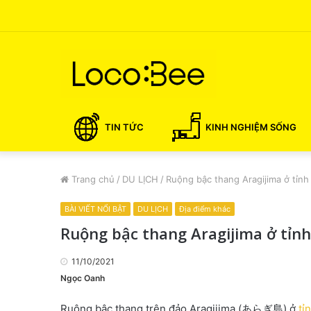
TIN TỨC
KINH NGHIỆM SỐNG
Trang chủ
/
DU LỊCH
/
Ruộng bậc thang Aragijima ở tỉn
BÀI VIẾT NỔI BẬT
DU LỊCH
Địa điểm khác
Ruộng bậc thang Aragijima ở tỉ
11/10/2021
Ngọc Oanh
Ruộng bậc thang trên đảo Aragijima (あらぎ島) ở
tỉ