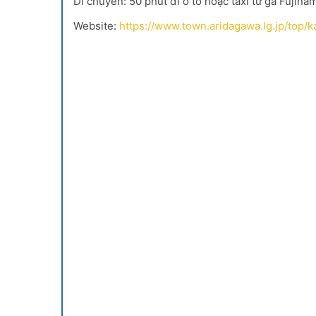
Di chuyển: 50 phút đi ô tô hoặc taxi từ ga Fujina
Website:
https://www.town.aridagawa.lg.jp/top/k