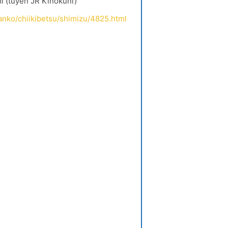
mi (tuyến JR Kinokuni)
anko/chiikibetsu/shimizu/4825.html