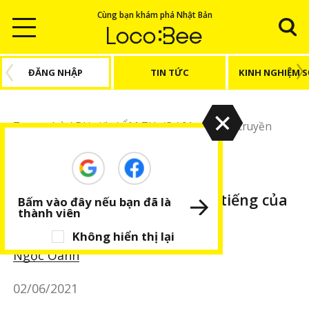
Cùng bạn khám phá Nhật Bản
ĐĂNG NHẬP
TIN TỨC
KINH NGHIỆM 
Trang chủ
/
Bài viết
/
ẨM THỰC
/
91 món ăn truyền
thống nổi tiếng của Nhật Bản (kì 1)
ẨM THỰC
BÀI VIẾT NỔI BẬT
91 món ăn truyền thống nổi tiếng của
Bấm vào đây nếu bạn đã là
thành viên
Nhật Bản (kì 1)
Không hiển thị lại
Ngọc Oanh
02/06/2021