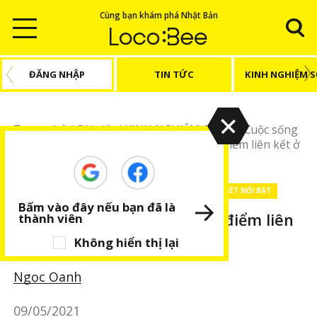
Cùng bạn khám phá Nhật Bản
ĐĂNG NHẬP
TIN TỨC
KINH NGHIỆM 
Trang chủ
/
Bài viết
/
KINH NGHIỆM SỐNG
/
Cuộc sống
Nhật Bản
/
[Bạn cần biết] Hệ thống tích điểm liên kết ở
Nhật
KINH NGHIỆM SỐNG
Cuộc sống Nhật Bản
BÀI VIẾT NỔI BẬT
Bấm vào đây nếu bạn đã là
[Bạn cần biết] Hệ thống tích điểm liên
thành viên
kết ở Nhật
Không hiển thị lại
Ngọc Oanh
09/05/2021