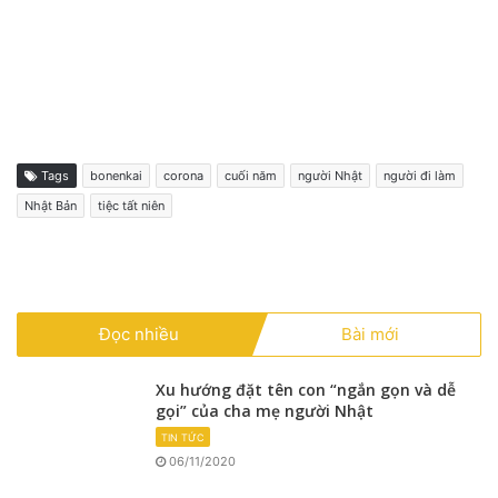
Tags
bonenkai
corona
cuối năm
người Nhật
người đi làm
Nhật Bản
tiệc tất niên
Đọc nhiều
Bài mới
Xu hướng đặt tên con “ngắn gọn và dễ
gọi” của cha mẹ người Nhật
TIN TỨC
06/11/2020