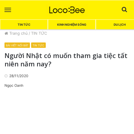
Menu
Sea
TIN TỨC
KINH NGHIỆM SỐNG
DU LỊCH
Trang chủ
/
TIN TỨC
BÀI VIẾT NỔI BẬT
TIN TỨC
Người Nhật có muốn tham gia tiệc tất
niên năm nay?
28/11/2020
Ngọc Oanh