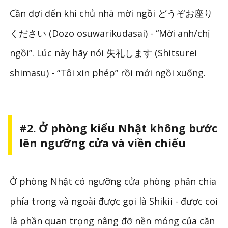
Cần đợi đến khi chủ nhà mời ngồi どうぞお座り
ください (Dozo osuwarikudasai) - “Mời anh/chị
ngồi”. Lúc này hãy nói 失礼します (Shitsurei
shimasu) - “Tôi xin phép” rồi mới ngồi xuống.
#2. Ở phòng kiểu Nhật không bước
lên ngưỡng cửa và viền chiếu
Ở phòng Nhật có ngưỡng cửa phòng phân chia
phía trong và ngoài được gọi là Shikii - được coi
là phần quan trọng nâng đỡ nền móng của căn