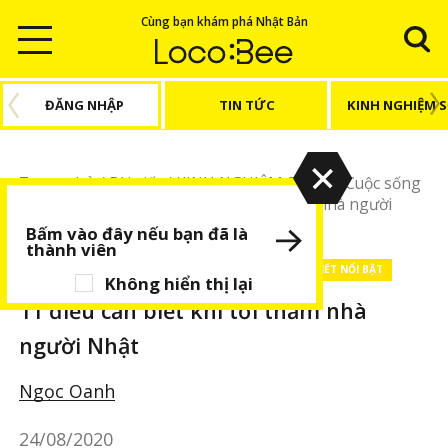
Cùng bạn khám phá Nhật Bản
ĐĂNG NHẬP
TIN TỨC
KINH NGHIỆM 
Trang chủ
/
Bài viết
/
KINH NGHIỆM SỐNG
/
Cuộc sống
Nhật Bản
/
11 điều cần biết khi tới thăm nhà người
Nhật
Bấm vào đây nếu bạn đã là
thành viên
KINH NGHIỆM SỐNG
Cuộc sống Nhật Bản
BÀI VIẾT NỔI BẬT
Không hiển thị lại
11 điều cần biết khi tới thăm nhà
người Nhật
Ngọc Oanh
24/08/2020