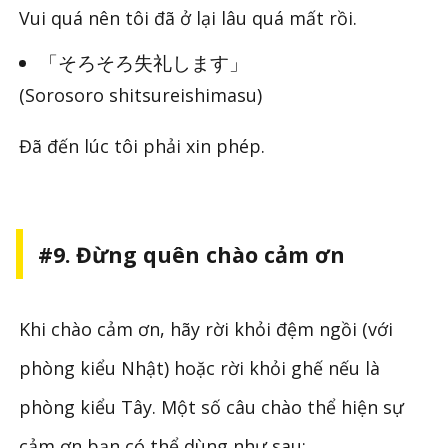
Vui quá nên tôi đã ở lại lâu quá mất rồi.
「そろそろ失礼します」
(Sorosoro shitsureishimasu)
Đã đến lúc tôi phải xin phép.
#9. Đừng quên chào cảm ơn
Khi chào cảm ơn, hãy rời khỏi đệm ngồi (với
phòng kiểu Nhật) hoặc rời khỏi ghế nếu là
phòng kiểu Tây. Một số câu chào thể hiện sự
cảm ơn bạn có thể dùng như sau: