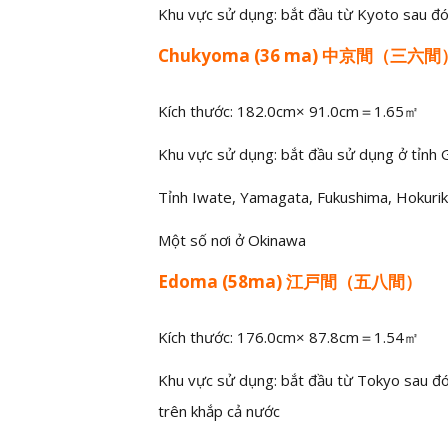
Khu vực sử dụng: bắt đầu từ Kyoto sau đó 
Chukyoma (36 ma) 中京間（三六間
Kích thước: 182.0cm× 91.0cm＝1.65㎡
Khu vực sử dụng: bắt đầu sử dụng ở tỉnh G
Tỉnh Iwate, Yamagata, Fukushima, Hokuri
Một số nơi ở Okinawa
Edoma (58ma) 江戸間（五八間）
Kích thước: 176.0cm× 87.8cm＝1.54㎡
Khu vực sử dụng: bắt đầu từ Tokyo sau đó
trên khắp cả nước