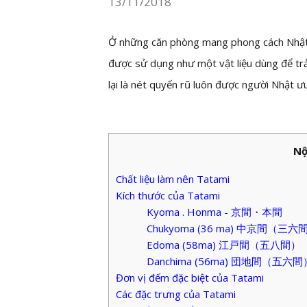
13/11/2018
Ở những căn phòng mang phong cách Nhật B
được sử dụng như một vật liệu dùng để trả
lại là nét quyến rũ luôn được người Nhật ưu
Nộ
Chất liệu làm nên Tatami
Kích thước của Tatami
Kyoma . Honma - 京間・本間
Chukyoma (36 ma) 中京間（三六
Edoma (58ma) 江戸間（五八間）
Danchima (56ma) 団地間（五六間
Đơn vị đếm đặc biệt của Tatami
Các đặc trưng của Tatami