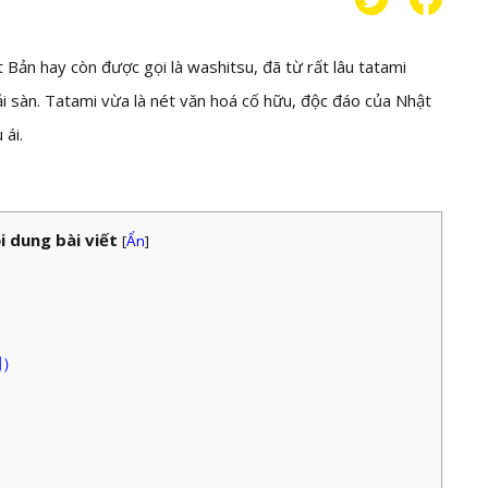
ản hay còn được gọi là washitsu, đã từ rất lâu tatami
i sàn. Tatami vừa là nét văn hoá cố hữu, độc đáo của Nhật
 ái.
i dung bài viết
[
Ẩn
]
間）
）