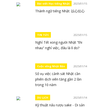
Bài viết Học tiếng Nhật
2025/01/15
Thành ngữ tiếng Nhật: 以心伝心
TIN TỨC
2025/01/15
Nghỉ Tết xong người Nhật “thi
nhau” nghỉ việc, đâu là lí do?
Cuộc sống Nhật Bản
2025/01/14
Số vụ việc cảnh sát Nhật cần
phiên dịch viên tăng gần 2 lần
trong 10 năm
DU LỊCH
2025/01/14
Kỹ thuật nấu rượu sake - Di sản