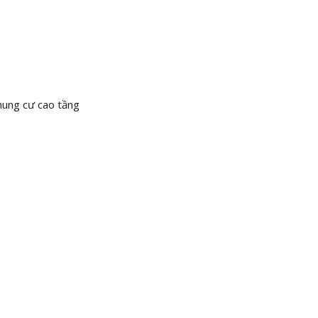
）
chung cư cao tầng