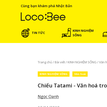
Cùng bạn khám phá Nhật Bản
KINH NGHIỆM
TIN TỨC
SỐNG
Trang chủ
/
Bài viết
/
KINH NGHIỆM SỐNG
/
Văn 
KINH NGHIỆM SỐNG
Văn hoá
Chiếu Tatami - Văn hoá tr
Ngọc Oanh