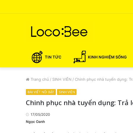
TIN TỨC
KINH NGHIỆM SỐNG
Trang chủ
/
SINH VIÊN
/
Chinh phục nhà tuyển dụng: Trả
BÀI VIẾT NỔI BẬT
SINH VIÊN
Chinh phục nhà tuyển dụng: Trả lờ
17/05/2020
Ngọc Oanh