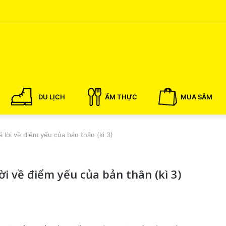
DU LỊCH
ẨM THỰC
MUA SẮM
 lời về điểm yếu của bản thân (kì 3)
i về điểm yếu của bản thân (kì 3)