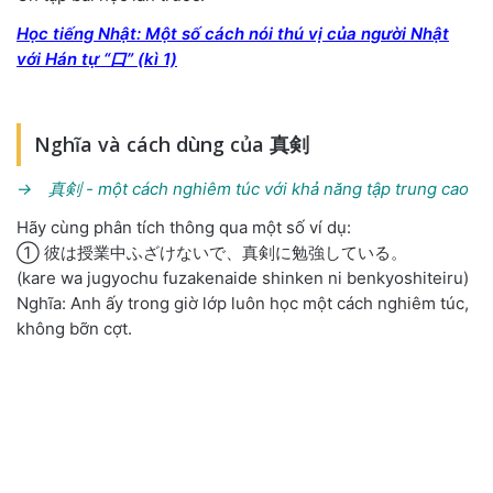
Học tiếng Nhật: Một số cách nói thú vị của người Nhật
với Hán tự “口” (kì 1)
Nghĩa và cách dùng của 真剣
→ 真剣 - một cách nghiêm túc với khả năng tập trung cao
Hãy cùng phân tích thông qua một số ví dụ:
① 彼は授業中ふざけないで、真剣に勉強している。
(kare wa jugyochu fuzakenaide shinken ni benkyoshiteiru)
Nghĩa: Anh ấy trong giờ lớp luôn học một cách nghiêm túc,
không bỡn cợt.