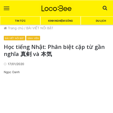
Menu
Sea
TIN TỨC
KINH NGHIỆM SỐNG
DU LỊCH
Trang chủ
/
BÀI VIẾT NỔI BẬT
BÀI VIẾT NỔI BẬT
SINH VIÊN
Học tiếng Nhật: Phân biệt cặp từ gần
nghĩa 真剣 và 本気
17/01/2020
Ngọc Oanh