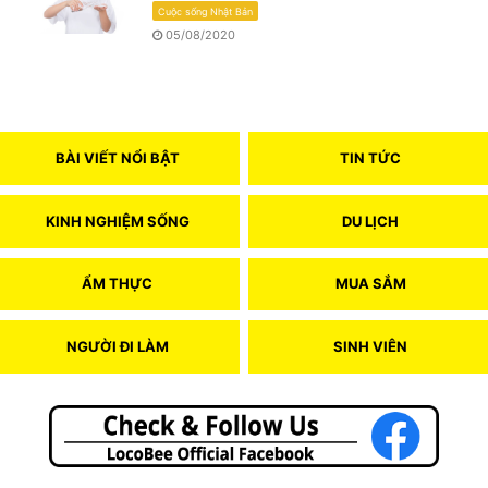
Cuộc sống Nhật Bản
05/08/2020
BÀI VIẾT NỔI BẬT
TIN TỨC
KINH NGHIỆM SỐNG
DU LỊCH
ẨM THỰC
MUA SẮM
NGƯỜI ĐI LÀM
SINH VIÊN