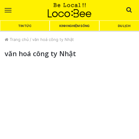
Menu
Sea
TIN TỨC
KINH NGHIỆM SỐNG
DU LỊCH
Trang chủ
/
văn hoá công ty Nhật
văn hoá công ty Nhật