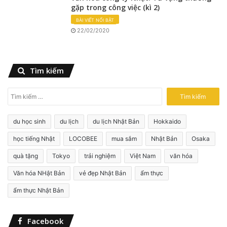
gặp trong công việc (kì 2)
BÀI VIẾT NỔI BẬT
22/02/2020
Tìm kiếm
T
ì
m
du học sinh
du lịch
du lịch Nhật Bản
Hokkaido
k
i
học tiếng Nhật
LOCOBEE
mua sắm
Nhật Bản
Osaka
ế
quà tặng
Tokyo
trải nghiệm
Việt Nam
văn hóa
m
c
Văn hóa NHật Bản
vẻ đẹp Nhật Bản
ẩm thực
h
o
ẩm thực Nhật Bản
:
Facebook