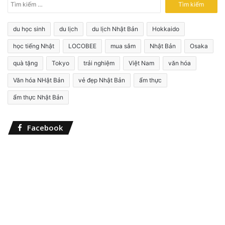
T
ì
m
du học sinh
du lịch
du lịch Nhật Bản
Hokkaido
k
i
học tiếng Nhật
LOCOBEE
mua sắm
Nhật Bản
Osaka
ế
quà tặng
Tokyo
trải nghiệm
Việt Nam
văn hóa
m
c
Văn hóa NHật Bản
vẻ đẹp Nhật Bản
ẩm thực
h
o
ẩm thực Nhật Bản
:
Facebook