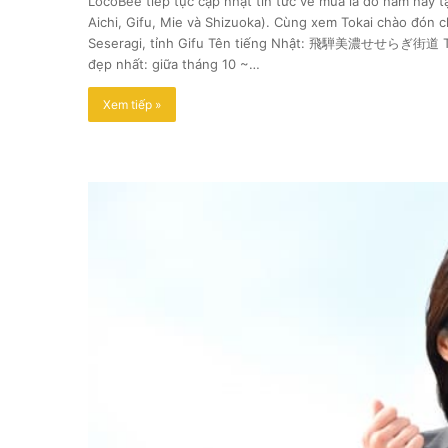
LocoBee tiếp tục cập nhật tin tức về mùa lá đỏ năm nay t
Aichi, Gifu, Mie và Shizuoka). Cùng xem Tokai chào đó
Seseragi, tỉnh Gifu Tên tiếng Nhật: 飛騨美濃せせらぎ街道 Thời
đẹp nhất: giữa tháng 10 ~…
Xem tiếp »