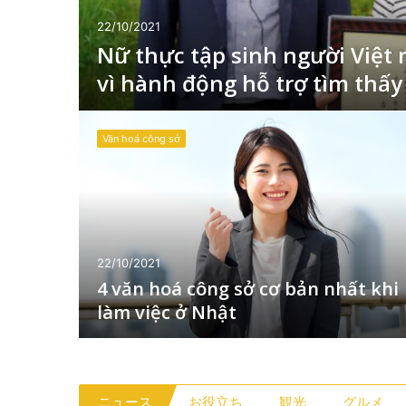
22/10/2021
Nữ thực tập sinh người Việt
vì hành động hỗ trợ tìm thấy 
Văn hoá công sở
22/10/2021
4 văn hoá công sở cơ bản nhất khi
làm việc ở Nhật
ニュース
お役立ち
観光
グルメ