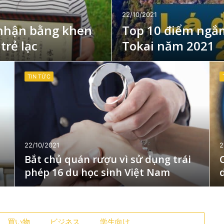
22/10/2021
 nhận bằng khen
Top 10 điểm ngắm
trẻ lạc
Tokai năm 2021
TIN TỨC
22/10/2021
2
Bắt chủ quán rượu vì sử dụng trái
phép 16 du học sinh Việt Nam
買い物
ビジネス
学生向け