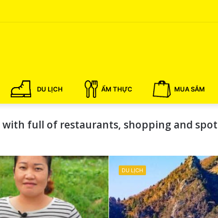
DU LỊCH
ẨM THỰC
MUA SẮM
a with full of restaurants, shopping and sp
DU LỊCH