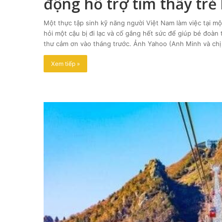
động hỗ trợ tìm thấy trẻ 
Một thực tập sinh kỹ năng người Việt Nam làm việc tại mộ
hỏi một cậu bị đi lạc và cố gắng hết sức để giúp bé đoàn 
thư cảm ơn vào tháng trước. Ảnh Yahoo (Anh Minh và ch
Xem tiếp »