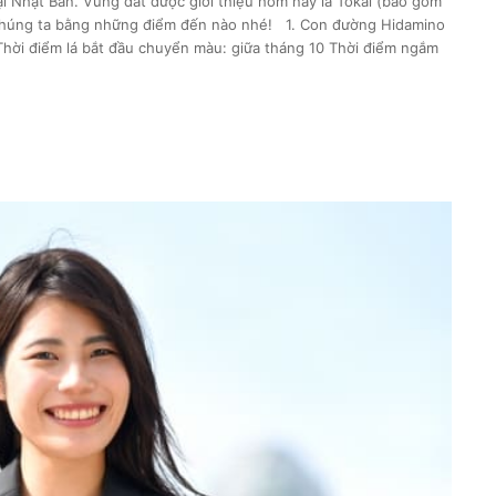
ại Nhật Bản. Vùng đất được giới thiệu hôm nay là Tokai (bao gồm
n chúng ta bằng những điểm đến nào nhé! 1. Con đường Hidamino
 điểm lá bắt đầu chuyển màu: giữa tháng 10 Thời điểm ngắm