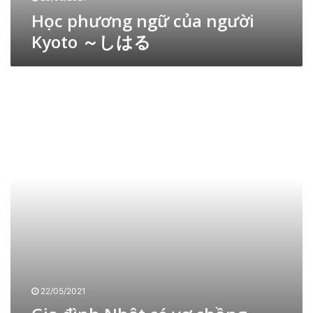
ợ
g
Học phương ngữ của người
c
ữ
l
Kyoto ～しはる
c
ò
ủ
n
a
G
g
n
i
t
g
a
i
ư
đ
n
ờ
ì
c
i
n
ủ
K
h
a
y
N
n
o
h
h
t
ậ
i
o
t
ề
～
c
u
し
ó
n
は
v
g
る
ợ
ư
22/05/2021
c
ờ
h