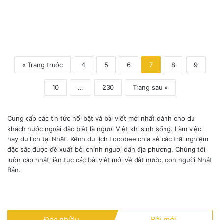
ệ
c
n
h
à
n
« Trang trước
4
5
6
7
8
9
h
ư
t
10
...
230
Trang sau »
h
ế
n
Cung cấp các tin tức nổi bật và bài viết mới nhất dành cho du
à
khách nước ngoài đặc biệt là người Việt khi sinh sống. Làm việc
o
hay du lịch tại Nhật. Kênh du lịch Locobee chia sẻ các trãi nghiệm
?
đặc sắc được đề xuất bởi chính người dân địa phương. Chúng tôi
luôn cập nhật liên tục các bài viết mới về đất nước, con người Nhật
Bản.
Đọc nhiều
Bài mới