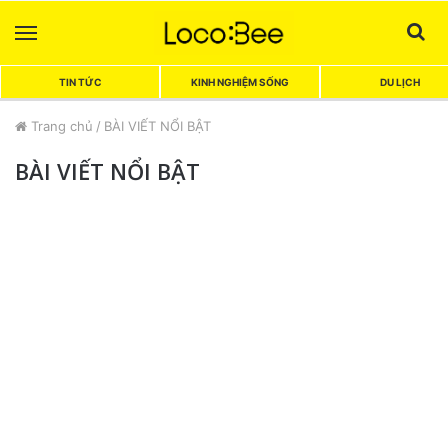
Menu
Sea
TIN TỨC
KINH NGHIỆM SỐNG
DU LỊCH
Trang chủ
/
BÀI VIẾT NỔI BẬT
BÀI VIẾT NỔI BẬT