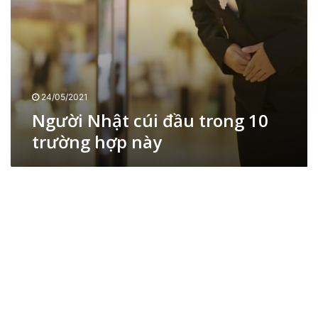
ú
ゃ
e
i
ご
đ
đ
ち
ẩ
ầ
ゃ
y
u
d
t
à
r
24/05/2021
n
o
Người Nhật cúi đầu trong 10
h
n
c
trường hợp này
g
h
1
o
0
b
t
é
r
v
ư
ì
ờ
l
n
ỗ
g
i
h
t
ợ
a
p
y
n