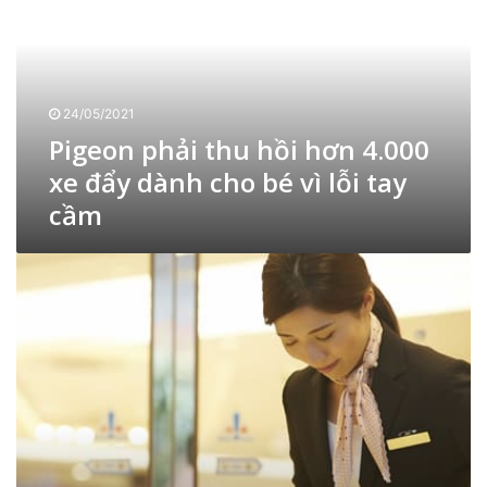
g
e
m
h
o
ì
n
n
p
h
h
t
24/05/2021
ả
r
Pigeon phải thu hồi hơn 4.000
i
o
t
xe đẩy dành cho bé vì lỗi tay
n
h
g
cầm
u
t
h
i
ồ
N
ế
i
g
n
h
ư
g
ơ
ờ
N
n
i
h
4
N
ậ
.
h
t
0
ậ
:
0
t
ご
0
c
ち
x