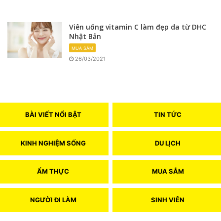
Viên uống vitamin C làm đẹp da từ DHC
Nhật Bản
MUA SẮM
26/03/2021
BÀI VIẾT NỔI BẬT
TIN TỨC
KINH NGHIỆM SỐNG
DU LỊCH
ẨM THỰC
MUA SẮM
NGƯỜI ĐI LÀM
SINH VIÊN