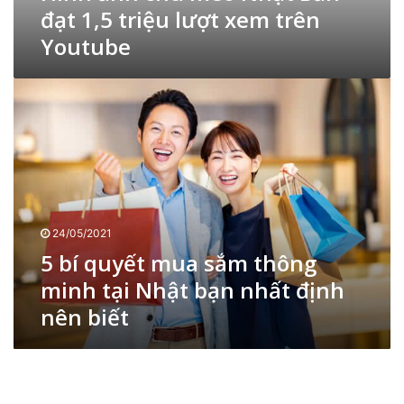
m
đạt 1,5 triệu lượt xem trên
è
Youtube
o
N
h
5
ậ
b
t
í
B
q
ả
u
n
y
đ
ế
ạ
t
t
24/05/2021
m
1
5 bí quyết mua sắm thông
u
,
a
minh tại Nhật bạn nhất định
5
s
t
nên biết
ắ
r
m
i
t
B
ệ
h
ạ
u
ô
n