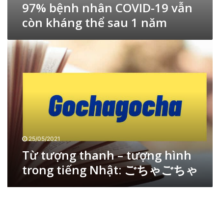
97% bệnh nhân COVID-19 vẫn
n
9
g
còn kháng thể sau 1 năm
v
(
ẫ
k
n
T
ì
c
ừ
1
ò
t
)
n
ư
k
ợ
h
n
á
g
n
t
g
h
t
a
25/05/2021
h
n
Từ tượng thanh – tượng hình
ể
h
s
trong tiếng Nhật: ごちゃごちゃ
–
a
t
u
ư
P
1
ợ
i
n
n
g
ă