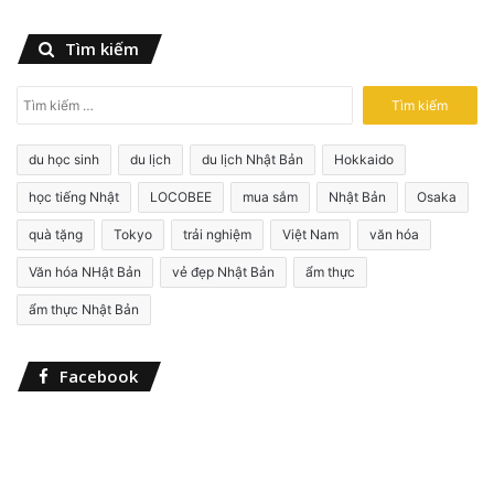
Tìm kiếm
T
ì
m
du học sinh
du lịch
du lịch Nhật Bản
Hokkaido
k
i
học tiếng Nhật
LOCOBEE
mua sắm
Nhật Bản
Osaka
ế
quà tặng
Tokyo
trải nghiệm
Việt Nam
văn hóa
m
c
Văn hóa NHật Bản
vẻ đẹp Nhật Bản
ẩm thực
h
o
ẩm thực Nhật Bản
:
Facebook