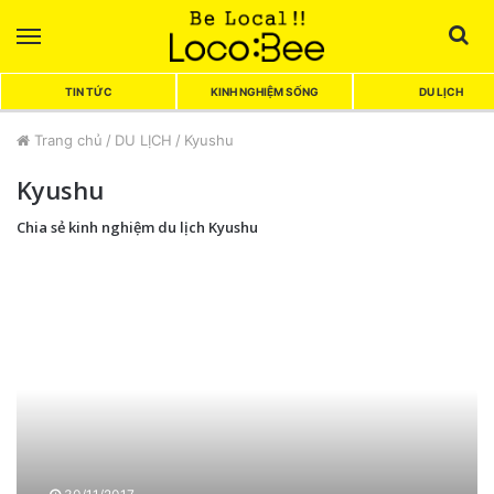
Menu
Sea
TIN TỨC
KINH NGHIỆM SỐNG
DU LỊCH
Trang chủ
/
DU LỊCH
/
Kyushu
Kyushu
Chia sẻ kinh nghiệm du lịch Kyushu
T
ì
m
h
i
ể
u
t
h
ờ