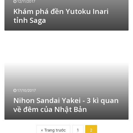
12/11/2017
s
n
Khám phá đền Yutoku Inari
h
a
i
tỉnh Saga
r
n
i
o
t
N
t
ỉ
i
ỉ
n
h
n
h
o
h
S
n
S
a
S
a
g
a
g
a
n
a
d
a
17/10/2017
i
Nihon Sandai Yakei - 3 kì quan
Y
về đêm của Nhật Bản
a
k
e
i
« Trang trước
1
2