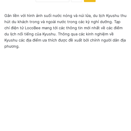
-
3
k
Gắn liền với hình ảnh suối nước nóng và núi lửa, du lịch Kyushu thu
ì
hút du khách trong và ngoài nước trong các kỳ nghỉ dưỡng. Tạp
q
chí điện tử LocoBee mang tới các thông tin mới nhất về các điểm
u
du lịch nổi tiếng của Kyushu. Thông qua các kinh nghiệm về
a
Kyushu các địa điểm ưa thích được đề xuất bởi chính người dân địa
n
phương.
v
ề
đ
ê
m
c
ủ
a
N
h
ậ
t
B
ả