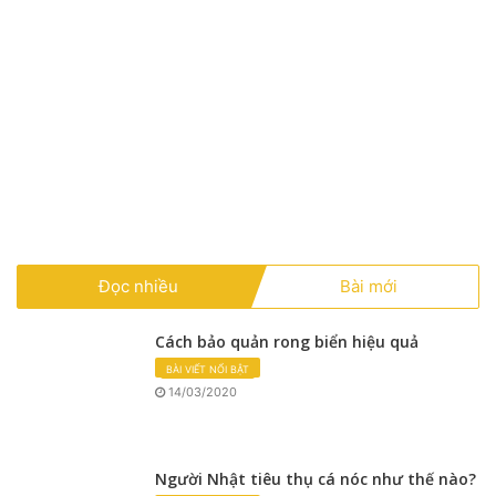
n
Đọc nhiều
Bài mới
Cách bảo quản rong biển hiệu quả
BÀI VIẾT NỔI BẬT
14/03/2020
Người Nhật tiêu thụ cá nóc như thế nào?