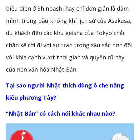
biểu diễn ở Shinbashi hay chỉ đơn giản là đắm
mình trong bầu không khí lịch sử của Asakusa,
du khách đến các khu geisha của Tokyo chắc
chắn sẽ rời đi với sự trân trọng sâu sắc hơn đối
với khía cạnh vượt thời gian và quyến rũ này
của nền văn hóa Nhật Bản.
Tại sao người Nhật thích dùng ô che nắng
kiểu phương Tây?
“Nhật Bản” có cách nói khác nhau nào?