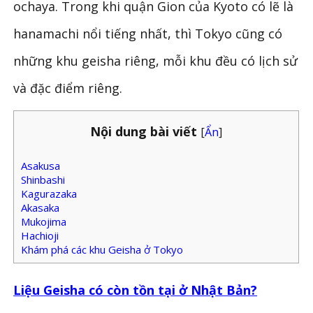
ochaya. Trong khi quận Gion của Kyoto có lẽ là
hanamachi nổi tiếng nhất, thì Tokyo cũng có
những khu geisha riêng, mỗi khu đều có lịch sử
và đặc điểm riêng.
Nội dung bài viết
[
Ẩn
]
Asakusa
Shinbashi
Kagurazaka
Akasaka
Mukojima
Hachioji
Khám phá các khu Geisha ở Tokyo
Liệu Geisha có còn tồn tại ở Nhật Bản?