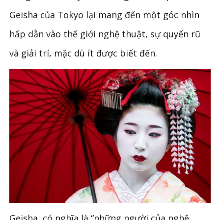
Geisha của Tokyo lại mang đến một góc nhìn
hấp dẫn vào thế giới nghệ thuật, sự quyến rũ
và giải trí, mặc dù ít được biết đến.
Geisha, có nghĩa là “những người của nghệ