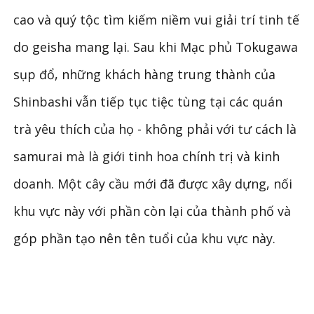
cao và quý tộc tìm kiếm niềm vui giải trí tinh tế
do geisha mang lại. Sau khi Mạc phủ Tokugawa
sụp đổ, những khách hàng trung thành của
Shinbashi vẫn tiếp tục tiệc tùng tại các quán
trà yêu thích của họ - không phải với tư cách là
samurai mà là giới tinh hoa chính trị và kinh
doanh. Một cây cầu mới đã được xây dựng, nối
khu vực này với phần còn lại của thành phố và
góp phần tạo nên tên tuổi của khu vực này.