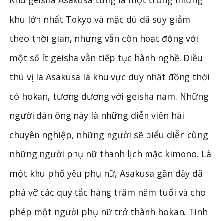
khu lớn nhất Tokyo và mặc dù đã suy giảm
theo thời gian, nhưng vẫn còn hoạt động với
một số ít geisha vẫn tiếp tục hành nghề. Điều
thú vị là Asakusa là khu vực duy nhất đồng thời
có hokan, tương đương với geisha nam. Những
người đàn ông này là những diễn viên hài
chuyên nghiệp, những người sẽ biểu diễn cùng
những người phụ nữ thanh lịch mặc kimono. Là
một khu phố yêu phụ nữ, Asakusa gần đây đã
phá vỡ các quy tắc hàng trăm năm tuổi và cho
phép một người phụ nữ trở thành hokan. Tinh