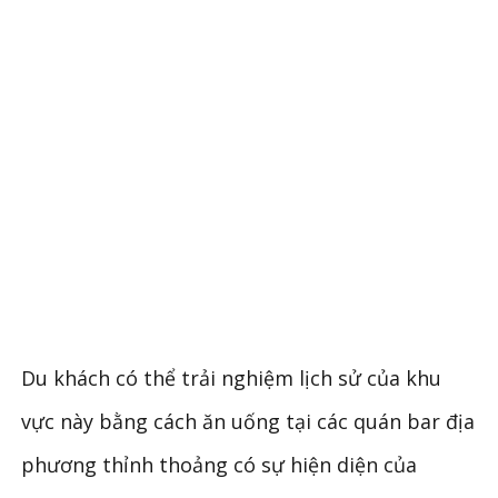
Du khách có thể trải nghiệm lịch sử của khu
vực này bằng cách ăn uống tại các quán bar địa
phương thỉnh thoảng có sự hiện diện của