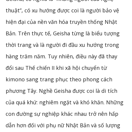
thuật”, có xu hướng được coi là người bảo vệ
hiện đại của nền văn hóa truyền thống Nhật
Bản. Trên thực tế, Geisha từng là biểu tượng
thời trang và là người đi đầu xu hướng trong
hàng trăm năm. Tuy nhiên, điều này đã thay
đổi sau Thế chiến II khi xã hội chuyển từ
kimono sang trang phục theo phong cách
phương Tây. Nghề Geisha được coi là di tích
của quá khứ: nghiêm ngặt và khó khăn. Những
con đường sự nghiệp khác nhau trở nên hấp
dẫn hơn đối với phụ nữ Nhật Bản và số lượng