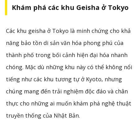
Khám phá các khu Geisha ở Tokyo
Các khu geisha ở Tokyo là minh chứng cho khả
năng bảo tồn di sản văn hóa phong phú của
thành phố trong bối cảnh hiện đại hóa nhanh
chóng. Mặc dù những khu này có thể không nổi
tiếng như các khu tương tự ở Kyoto, nhưng
chúng mang đến trải nghiệm độc đáo và chân
thực cho những ai muốn khám phá nghệ thuật
truyền thống của Nhật Bản.