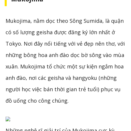
Mukojima, nằm dọc theo Sông Sumida, là quận
có số lượng geisha được đăng ký lớn nhất ở
Tokyo. Nơi đây nổi tiếng với vẻ đẹp nên thơ, với
những bông hoa anh đào dọc bờ sông vào mùa
xuân. Mukojima tổ chức một sự kiện ngắm hoa
anh đào, nơi các geisha và hangyoku (những
người học việc bán thời gian trẻ tuổi) phục vụ
đồ uống cho công chúng.
Những nghệ sĩ giải trí của Mukojima cực kỳ