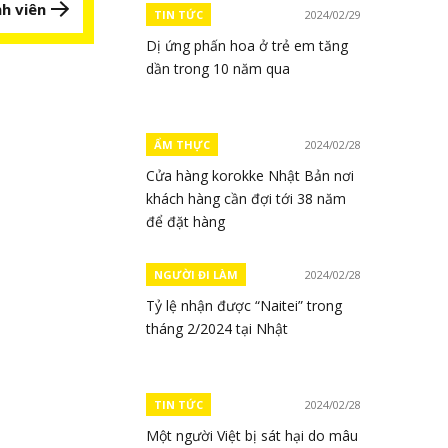
h viên
TIN TỨC
2024/02/29
Dị ứng phấn hoa ở trẻ em tăng
dần trong 10 năm qua
ẨM THỰC
2024/02/28
Cửa hàng korokke Nhật Bản nơi
khách hàng cần đợi tới 38 năm
để đặt hàng
NGƯỜI ĐI LÀM
2024/02/28
Tỷ lệ nhận được “Naitei” trong
tháng 2/2024 tại Nhật
TIN TỨC
2024/02/28
Một người Việt bị sát hại do mâu