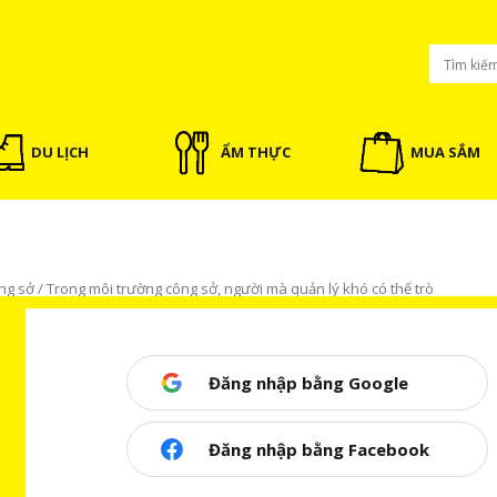
DU LỊCH
ẨM THỰC
MUA SẮM
ng sở
/
Trong môi trường công sở, người mà quản lý khó có thể trò
T NỔI BẬT
Đăng nhập bằng Google
 người mà quản lý khó có thể trò
Đăng nhập bằng Facebook