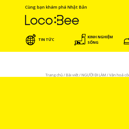
Cùng bạn khám phá Nhật Bản
KINH NGHIỆM
TIN TỨC
SỐNG
Trang chủ
/
Bài viết
/
NGƯỜI ĐI LÀM
/
Văn hoá cô
chuyện cùng là ai?
NGƯỜI ĐI LÀM
Văn hoá công sở
BÀI VIẾ
Trong môi trường công sở,
chuyện cùng là ai?