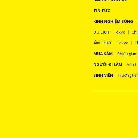
TIN TỨC
KINH NGHIỆM SỐNG
DU LỊCH
Tokyo
Chi
ẨM THỰC
Tokyo
C
MUA SẮM
Phiếu giảm
NGƯỜI ĐI LÀM
Văn h
SINH VIÊN
Trường tiế