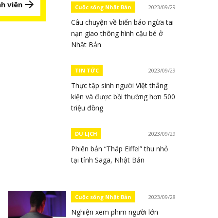
h viên
Cuộc sống Nhật Bản
2023/09/29
Câu chuyện về biển báo ngừa tai
nạn giao thông hình cậu bé ở
Nhật Bản
TIN TỨC
2023/09/29
Thực tập sinh người Việt thắng
kiện và được bồi thường hơn 500
triệu đồng
DU LỊCH
2023/09/29
Phiên bản “Tháp Eiffel” thu nhỏ
tại tỉnh Saga, Nhật Bản
Cuộc sống Nhật Bản
2023/09/28
Nghiện xem phim người lớn