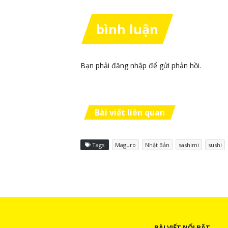
bình luận
Bạn phải
đăng nhập
để gửi phản hồi.
Bài viết liên quan
Tags
Maguro
Nhật Bản
sashimi
sushi
BÀI VIẾT NỔI BẬT