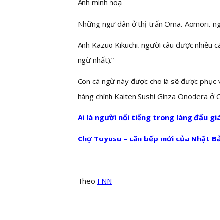
Ảnh minh hoạ
Những ngư dân ở thị trấn Oma, Aomori, ng
Anh Kazuo Kikuchi, người câu được nhiều cá
ngừ nhất).”
Con cá ngừ này được cho là sẽ được phục v
hàng chính Kaiten Sushi Ginza Onodera ở
Ai là người nổi tiếng trong làng đấu gi
Chợ Toyosu – căn bếp mới của Nhật Bả
Theo
FNN