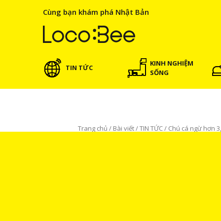
Cùng bạn khám phá Nhật Bản
KINH NGHIỆM
TIN TỨC
SỐNG
Trang chủ
/
Bài viết
/
TIN TỨC
/
Chú cá ngừ hơn 3,
TIN TỨC
BÀI VIẾT NỔI BẬT
Chú cá ngừ hơn 3,3 tỉ đồn
Ngọc Oanh