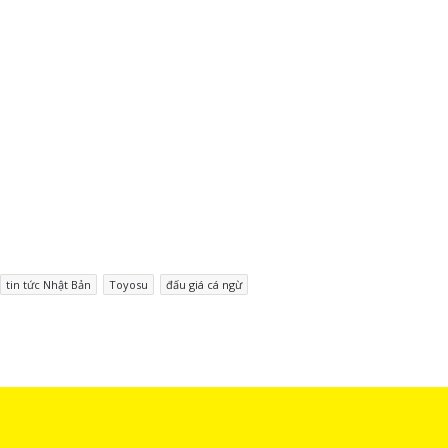
tin tức Nhật Bản
Toyosu
đấu giá cá ngừ