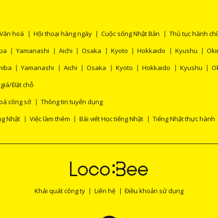
Văn hoá
Hội thoại hàng ngày
Cuộc sống Nhật Bản
Thủ tục hành ch
ba
Yamanashi
Aichi
Osaka
Kyoto
Hokkaido
Kyushu
Ok
hiba
Yamanashi
Aichi
Osaka
Kyoto
Hokkaido
Kyushu
O
 giá/Đặt chỗ
oá công sở
Thông tin tuyển dụng
ng Nhật
Việc làm thêm
Bài viết Học tiếng Nhật
Tiếng Nhật thực hành
Khái quát công ty
Liên hệ
Điều khoản sử dụng