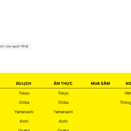
ách của người Nhật
G
DU LỊCH
ẨM THỰC
MUA SẮM
NG
Tokyo
Tokyo
Văn
Chiba
Chiba
Thông
Yamanashi
Yamanashi
Aichi
Aichi
Osaka
Osaka