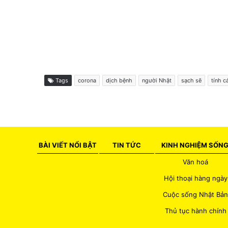
Tags
corona
dịch bệnh
người Nhật
sạch sẽ
tính c
BÀI VIẾT NỔI BẬT
TIN TỨC
KINH NGHIỆM SỐN
Văn hoá
Hội thoại hàng ngày
Cuộc sống Nhật Bản
Thủ tục hành chính