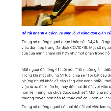
Bỏ túi nhanh 4 cách vệ sinh lò vi sóng đơn giản c
Trong số những người được khảo sát, 34,4% số người
việc dọn dẹp trong đại dịch COVID-19. Một số người
cửa của mình chăm chỉ hơn như một phần trong nỗ 
Một người đàn ông 61 tuổi nói: “Tôi muốn giảm thiể
Trong khi một phụ nữ 51 tuổi chia sẻ “Tôi bắt đầu d
Những người khác đề cập rằng việc dành nhiều thời
việc từ xa đã khiến họ thay đổi thái độ đối với việc
hơn về những nơi chưa được sạch sẽ”. Một phụ nữ 52
thường xuyên hơn nên tôi thấy khó chịu hơn khi ch
Trong số những người có thái độ đối với việc làm sạ