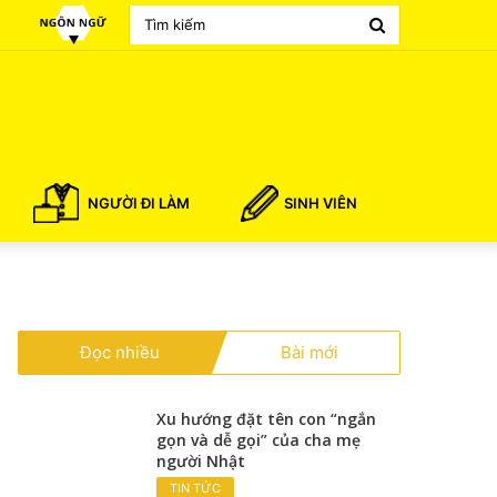
Search
for
NGƯỜI ĐI LÀM
SINH VIÊN
Đọc nhiều
Bài mới
Xu hướng đặt tên con “ngắn
gọn và dễ gọi” của cha mẹ
người Nhật
TIN TỨC