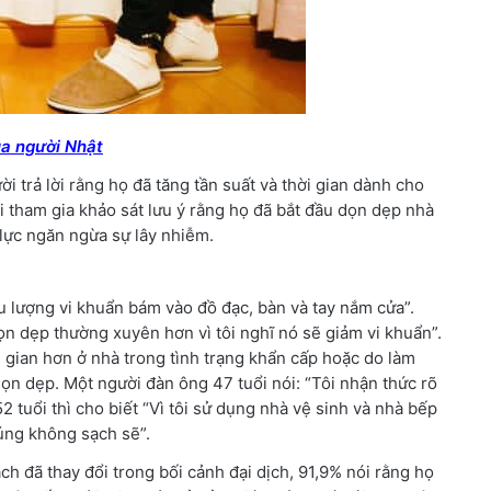
ủa người Nhật
 trả lời rằng họ đã tăng tần suất và thời gian dành cho
 tham gia khảo sát lưu ý rằng họ đã bắt đầu dọn dẹp nhà
lực ngăn ngừa sự lây nhiễm.
u lượng vi khuẩn bám vào đồ đạc, bàn và tay nắm cửa”.
ọn dẹp thường xuyên hơn vì tôi nghĩ nó sẽ giảm vi khuẩn”.
 gian hơn ở nhà trong tình trạng khẩn cấp hoặc do làm
 dọn dẹp. Một người đàn ông 47 tuổi nói: “Tôi nhận thức rõ
 tuổi thì cho biết “Vì tôi sử dụng nhà vệ sinh và nhà bếp
úng không sạch sẽ”.
ch đã thay đổi trong bối cảnh đại dịch, 91,9% nói rằng họ