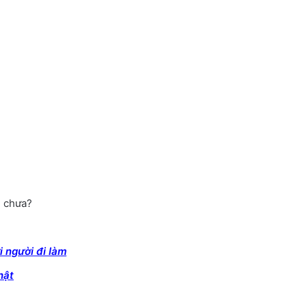
n chưa?
 người đi làm
hật