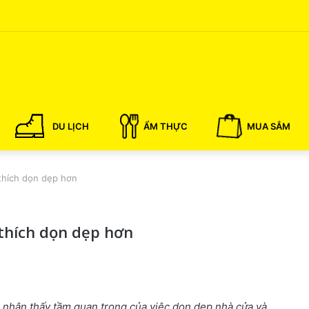
DU LỊCH
ẨM THỰC
MUA SẮM
thích dọn dẹp hơn
thích dọn dẹp hơn
 nhận thấy tầm quan trọng của việc dọn dẹp nhà cửa và