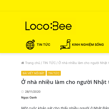
TIN TỨC
KINH NGHIỆM SỐNG
Trang chủ
/
TIN TỨC
/
Ở nhà nhiều làm cho người Nhật 
BÀI VIẾT NỔI BẬT
TIN TỨC
Ở nhà nhiều làm cho người Nhật 
28/11/2020
Ngọc Oanh
Một cuộc khảo sát cho thấy nhiều người ở Nhật Bản