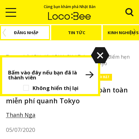
Cùng bạn khám phá Nhật Bản
ĐĂNG NHẬP
TIN TỨC
KINH NGHIỆM 
Trang chủ
/
Bài viết
/
DU LỊCH
/
Tokyo
/
4 địa điểm hẹn
hò lí tưởng hoàn toàn miễn phí quanh Tokyo
Bấm vào đây nếu bạn đã là
thành viên
DU LỊCH
Tokyo
Địa điểm khác
BÀI VIẾT NỔI BẬT
Không hiển thị lại
4 địa điểm hẹn hò lí tưởng hoàn toàn
miễn phí quanh Tokyo
Thanh Nga
05/07/2020