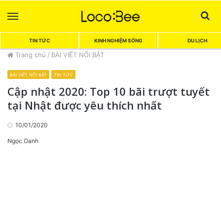
Menu
Sea
TIN TỨC
KINH NGHIỆM SỐNG
DU LỊCH
Trang chủ
/
BÀI VIẾT NỔI BẬT
BÀI VIẾT NỔI BẬT
TIN TỨC
Cập nhật 2020: Top 10 bãi trượt tuyết
tại Nhật được yêu thích nhất
10/01/2020
Ngọc Oanh