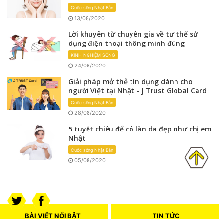
Cuộc sống Nhật Bản
13/08/2020
Lời khuyên từ chuyên gia về tư thế sử
dụng điện thoại thông minh đúng
KINH NGHIỆM SỐNG
24/06/2020
Giải pháp mở thẻ tín dụng dành cho
người Việt tại Nhật - J Trust Global Card
Cuộc sống Nhật Bản
28/08/2020
5 tuyệt chiêu để có làn da đẹp như chị em
Nhật
Cuộc sống Nhật Bản
05/08/2020
Back
to
top
button
BÀI VIẾT NỔI BẬT
TIN TỨC