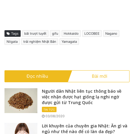
Tags
bãi trượt tuyết
gifu
Hokkaido
LOCOBEE
Nagano
Niigata
trải nghiệm Nhật Bản
Yamagata
Đọc nhiều
Bài mới
Người dân Nhật liên tục thông báo về
việc nhận được hạt giống lạ nghi ngờ
được gửi từ Trung Quốc
TIN TỨC
03/08/2020
Lời khuyên của chuyên gia Nhật: Ăn gì và
ngủ như thế nào để có làn da đẹp?