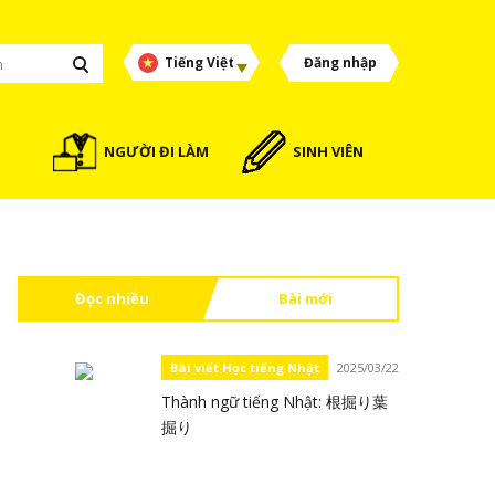
Tiếng Việt
Đăng nhập
NGƯỜI ĐI LÀM
SINH VIÊN
Đọc nhiều
Bài mới
Bài viết Học tiếng Nhật
2025/03/22
Thành ngữ tiếng Nhật: 根掘り葉
掘り