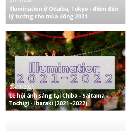
Illumination ở Odaiba, Tokyo - điểm đến
lý tưởng cho mùa đông 2021
25/11/2021
Lễ hội ánh sáng tại Chiba - Saitama -
Tochigi - Ibaraki (2021~2022)