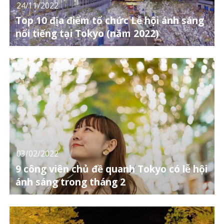
24/11/2022
Top 10 địa điểm tổ chức Lễ hội ánh sáng
nổi tiếng tại Tokyo (năm 2022)
03/02/2022
9 công viên chủ đề quanh Tokyo có lễ hội
ánh sáng trong tháng 2