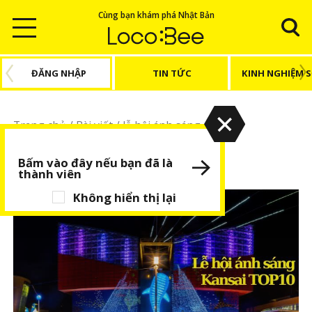
Cùng bạn khám phá Nhật Bản
ĐĂNG NHẬP
TIN TỨC
KINH NGHIỆM 
Trang chủ
/
Bài viết
/
lễ hội ánh sáng
lễ hội ánh sáng
Bấm vào đây nếu bạn đã là
thành viên
Không hiển thị lại