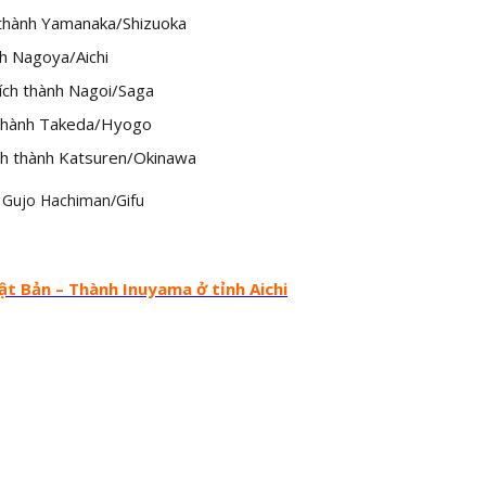
h Yamanaka/Shizuoka
goya/Aichi
thành Nagoi/Saga
nh Takeda/Hyogo
ành Katsuren/Okinawa
o Hachiman/Gifu
t Bản – Thành Inuyama ở tỉnh Aichi