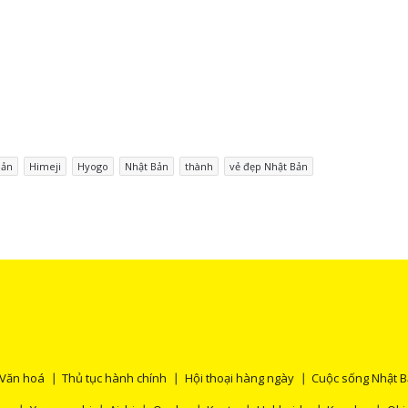
Bản
Himeji
Hyogo
Nhật Bản
thành
vẻ đẹp Nhật Bản
Văn hoá
Thủ tục hành chính
Hội thoại hàng ngày
Cuộc sống Nhật 