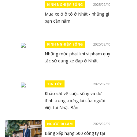
KINH NGHIỆM SỐNG
2025/02/10
Mua xe ở ô tô ở Nhật - những gì
bạn cần nắm
KINH NGHIỆM SỐNG
2025/02/10
Những mức phạt khi vi phạm quy
tắc sử dụng xe đạp ở Nhật
TIN TỨC
2025/02/10
Khảo sát về cuộc sống và dự
định trong tương lai của người
Việt tại Nhật Bản
NGƯỜI ĐI LÀM
2025/02/09
Bảng xếp hạng 500 công ty tại