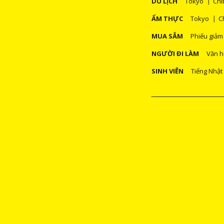
DU LỊCH
Tokyo
Chi
ẨM THỰC
Tokyo
C
MUA SẮM
Phiếu giảm
NGƯỜI ĐI LÀM
Văn h
SINH VIÊN
Tiếng Nhật