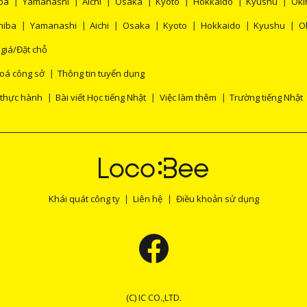
ba
Yamanashi
Aichi
Osaka
Kyoto
Hokkaido
Kyushu
Oki
hiba
Yamanashi
Aichi
Osaka
Kyoto
Hokkaido
Kyushu
O
 giá/Đặt chỗ
oá công sở
Thông tin tuyển dụng
 thực hành
Bài viết Học tiếng Nhật
Việc làm thêm
Trường tiếng Nhật
Khái quát công ty
Liên hệ
Điều khoản sử dụng
(C) IC CO.,LTD.