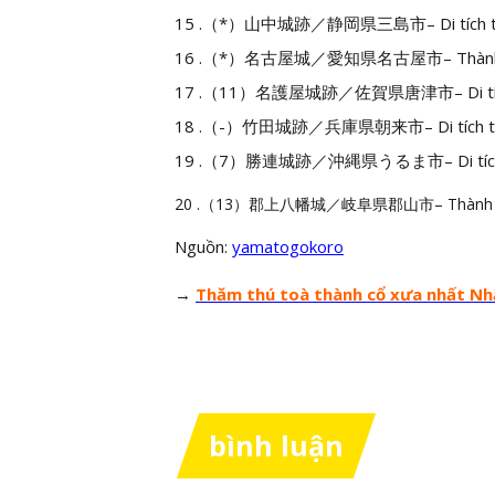
15 .（*）山中城跡／静岡県三島市– Di tích thàn
16 .（*）名古屋城／愛知県名古屋市– Thành Na
17 .（11）名護屋城跡／佐賀県唐津市– Di tích 
18 .（-）竹田城跡／兵庫県朝来市– Di tích thà
19 .（7）勝連城跡／沖縄県うるま市– Di tích th
20 .（13）郡上八幡城／岐阜県郡山市– Thành Guj
Nguồn:
yamatogokoro
→
Thăm thú toà thành cổ xưa nhất Nhậ
bình luận