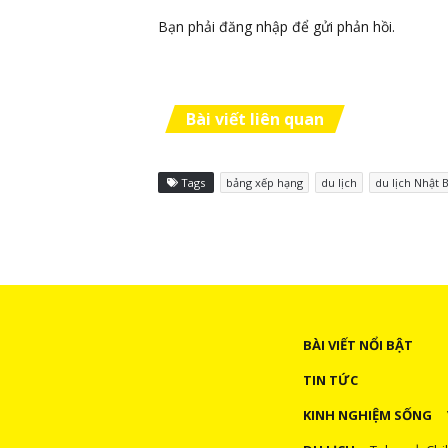
Bạn phải
đăng nhập
để gửi phản hồi.
Bài viết liên quan
Tags
bảng xếp hạng
du lịch
du lịch Nhật 
BÀI VIẾT NỔI BẬT
TIN TỨC
KINH NGHIỆM SỐNG