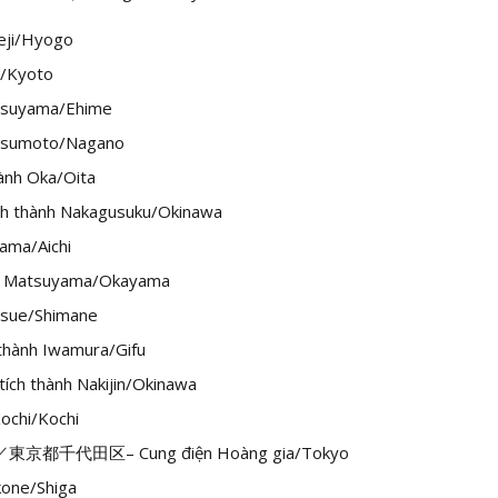
i/Hyogo
Kyoto
uyama/Ehime
umoto/Nagano
h Oka/Oita
ành Nakagusuku/Okinawa
a/Aichi
tsuyama/Okayama
e/Shimane
nh Iwamura/Gifu
hành Nakijin/Okinawa
hi/Kochi
代田区– Cung điện Hoàng gia/Tokyo
ne/Shiga