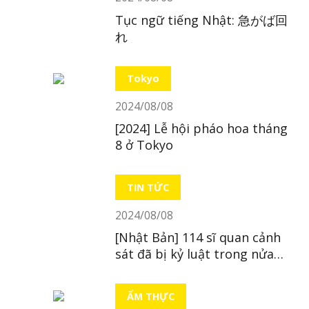
Tục ngữ tiếng Nhật: 急がば回
れ
Tokyo
2024/08/08
[2024] Lễ hội pháo hoa tháng
8 ở Tokyo
TIN TỨC
2024/08/08
[Nhật Bản] 114 sĩ quan cảnh
sát đã bị kỷ luật trong nửa
đầu năm 2024
ẨM THỰC