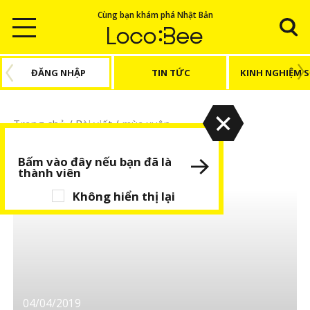
Cùng bạn khám phá Nhật Bản
ĐĂNG NHẬP
TIN TỨC
KINH NGHIỆM 
Trang chủ
/
Bài viết
/
mùa xuân
mùa xuân
Bấm vào đây nếu bạn đã là
thành viên
Không hiển thị lại
04/04/2019