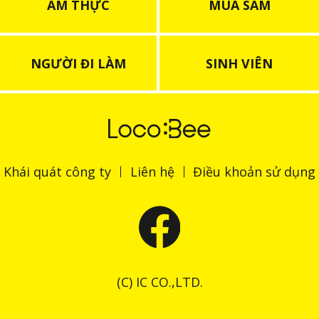
ẨM THỰC
MUA SẮM
NGƯỜI ĐI LÀM
SINH VIÊN
Khái quát công ty
Liên hệ
Điều khoản sử dụng
(C) IC CO.,LTD.