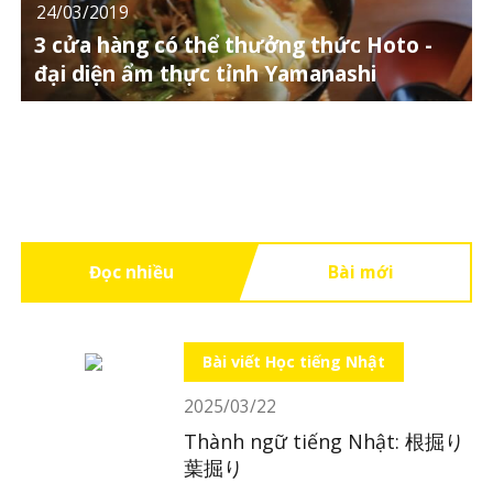
24/03/2019
3 cửa hàng có thể thưởng thức Hoto -
đại diện ẩm thực tỉnh Yamanashi
Đọc nhiều
Bài mới
Bài viết Học tiếng Nhật
2025/03/22
Thành ngữ tiếng Nhật: 根掘り
葉掘り