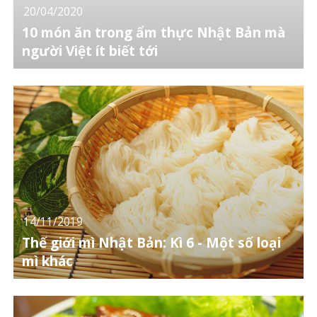
20/04/2020
10 món ăn trong ẩm thực Nhật Bản mà
người Việt ít biết tới
14/11/2019
Thế giới mì Nhật Bản: Kì 6 - Một số loại
mì khác