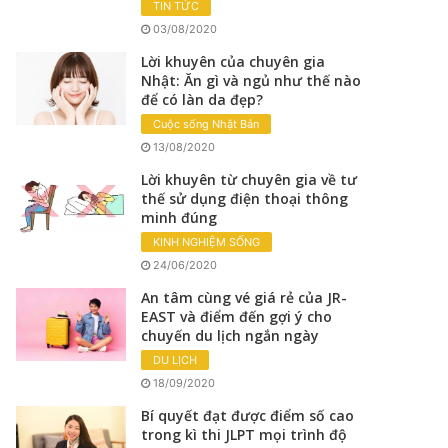
TIN TỨC
03/08/2020
Lời khuyên của chuyên gia
Nhật: Ăn gì và ngủ như thế nào
để có làn da đẹp?
Cuộc sống Nhật Bản
13/08/2020
Lời khuyên từ chuyên gia về tư
thế sử dụng điện thoại thông
minh đúng
KINH NGHIỆM SỐNG
24/06/2020
An tâm cùng vé giá rẻ của JR-
EAST và điểm đến gợi ý cho
chuyến du lịch ngắn ngày
DU LỊCH
18/09/2020
Bí quyết đạt được điểm số cao
trong kì thi JLPT mọi trình độ