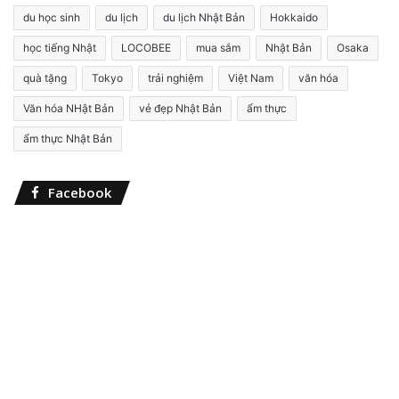
m
du học sinh
du lịch
du lịch Nhật Bản
Hokkaido
k
i
học tiếng Nhật
LOCOBEE
mua sắm
Nhật Bản
Osaka
ế
quà tặng
Tokyo
trải nghiệm
Việt Nam
văn hóa
m
c
Văn hóa NHật Bản
vẻ đẹp Nhật Bản
ẩm thực
h
o
ẩm thực Nhật Bản
:
Facebook