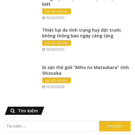
biết
BÀI VIẾT NỔI BẬT
15/02/2020
Thiệt hại do tình trạng huỷ đặt trước
không thông báo ngày càng tăng
BÀI VIẾT NỔI BẬT
15/02/2020
Di sản thế giới “Miho no Matsubara” tỉnh
Shizuoka
BÀI VIẾT NỔI BẬT
15/02/2020
Tìm kiếm
T
ì