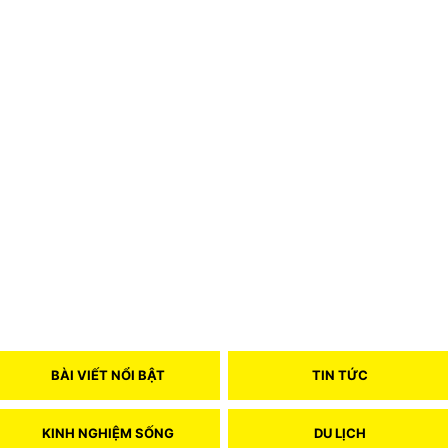
BÀI VIẾT NỔI BẬT
TIN TỨC
KINH NGHIỆM SỐNG
DU LỊCH