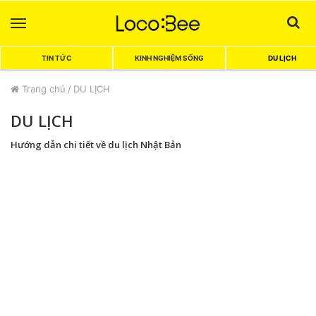
Menu
Sea
TIN TỨC
KINH NGHIỆM SỐNG
DU LỊCH
Trang chủ
/
DU LỊCH
DU LỊCH
Hướng dẫn chi tiết về du lịch Nhật Bản