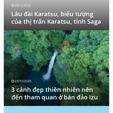
m
a
06/12/2020
a
t
,
Lâu đài Karatsu, biểu tượng
s
K
của thị trấn Karatsu, tỉnh Saga
u
y
,
o
b
t
3
i
o
c
ể
ả
u
n
t
h
ư
đ
ợ
ẹ
n
p
g
t
c
h
03/12/2020
ủ
i
3 cảnh đẹp thiên nhiên nên
a
ê
t
đến tham quan ở bán đảo Izu
n
h
n
ị
h
Đ
t
i