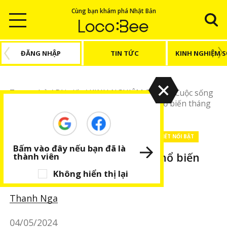
Cùng bạn khám phá Nhật Bản
ĐĂNG NHẬP
TIN TỨC
KINH NGHIỆM 
Trang chủ
/
Bài viết
/
KINH NGHIỆM SỐNG
/
Cuộc sống
Nhật Bản
/
Bảng xếp hạng 20 loài hoa phổ biến tháng
5
KINH NGHIỆM SỐNG
Cuộc sống Nhật Bản
BÀI VIẾT NỔI BẬT
Bấm vào đây nếu bạn đã là
Bảng xếp hạng 20 loài hoa phổ biến
thành viên
tháng 5
Không hiển thị lại
Thanh Nga
04/05/2024