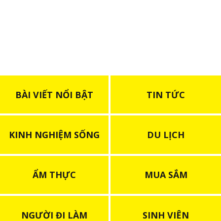
gia nhập công ty?
BÀI VIẾT NỔI BẬT
TIN TỨC
KINH NGHIỆM SỐNG
DU LỊCH
ẨM THỰC
MUA SẮM
NGƯỜI ĐI LÀM
SINH VIÊN