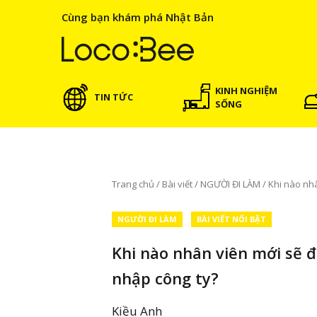
Cùng bạn khám phá Nhật Bản
KINH NGHIỆM
TIN TỨC
SỐNG
Trang chủ
/
Bài viết
/
NGƯỜI ĐI LÀM
/
Khi nào nhâ
NGƯỜI ĐI LÀM
BÀI VIẾT NỔI BẬT
Khi nào nhân viên mới sẽ đ
nhập công ty?
Kiều Anh