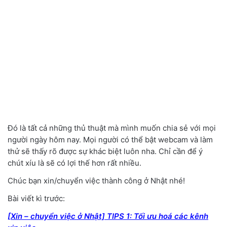
Đó là tất cả những thủ thuật mà mình muốn chia sẻ với mọi
người ngày hôm nay. Mọi người có thể bật webcam và làm
thử sẽ thấy rõ được sự khác biệt luôn nha. Chỉ cần để ý
chút xíu là sẽ có lợi thế hơn rất nhiều.
Chúc bạn xin/chuyển việc thành công ở Nhật nhé!
Bài viết kì trước:
[Xin – chuyển việc ở Nhật] TIPS 1: Tối ưu hoá các kênh