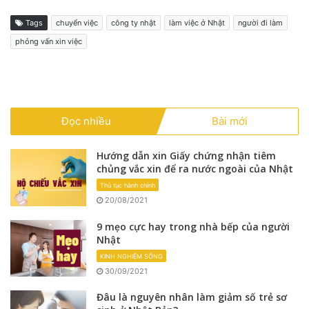
Tags
chuyển việc
công ty nhật
làm việc ở Nhật
người đi làm
phỏng vấn xin việc
Đọc nhiều
Bài mới
Hướng dẫn xin Giấy chứng nhận tiêm
chủng vắc xin để ra nước ngoài của Nhật
Thủ tục hành chính
20/08/2021
9 mẹo cực hay trong nhà bếp của người
Nhật
KINH NGHIỆM SỐNG
30/09/2021
Đâu là nguyên nhân làm giảm số trẻ sơ