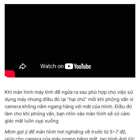
Khi màn hình máy tính để ngửa ra sau phù hợp cho việc sử
dụng máy nhưng điều đó lại “hại chủ” mỗi khi phỏng vấn vì
camera không nằm ngang hàng với mắt của mình. Điều đó
làm cho khi phỏng vấn, bạn nhìn vào màn hình sẽ có cảm
giác mắt luôn cụp xuống
Mình gợi ý để màn hình hơi nghiêng về trước từ 5~7 độ,
giúp cho camera của máy ngang bằng mắt, tạo hình ảnh lúc