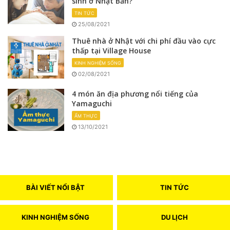
sinh ở Nhật Bản?
TIN TỨC
25/08/2021
Thuê nhà ở Nhật với chi phí đầu vào cực
thấp tại Village House
KINH NGHIỆM SỐNG
02/08/2021
4 món ăn địa phương nổi tiếng của
Yamaguchi
ẨM THỰC
13/10/2021
BÀI VIẾT NỔI BẬT
TIN TỨC
KINH NGHIỆM SỐNG
DU LỊCH