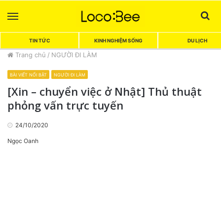
Menu
Sea
TIN TỨC
KINH NGHIỆM SỐNG
DU LỊCH
Trang chủ
/
NGƯỜI ĐI LÀM
BÀI VIẾT NỔI BẬT
NGƯỜI ĐI LÀM
[Xin – chuyển việc ở Nhật] Thủ thuật
phỏng vấn trực tuyến
24/10/2020
Ngọc Oanh