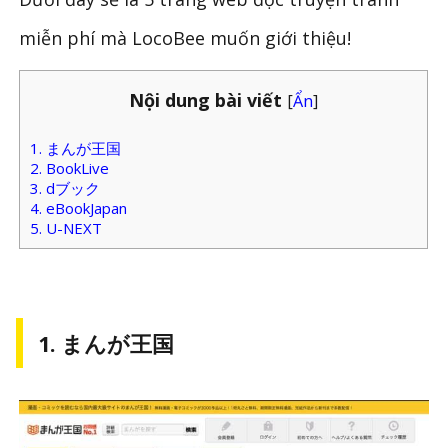
miễn phí mà LocoBee muốn giới thiệu!
Nội dung bài viết
[
Ẩn
]
1. まんが王国
2. BookLive
3. dブック
4. eBookJapan
5. U-NEXT
1. まんが王国