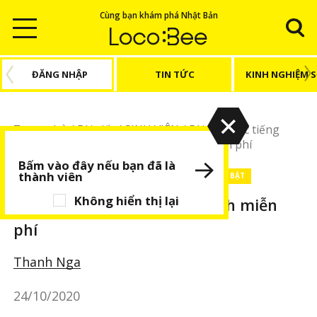
Cùng bạn khám phá Nhật Bản
ĐĂNG NHẬP
TIN TỨC
KINH NGHIỆM 
Trang chủ
/
Bài viết
/
SINH VIÊN
/
Bài viết Học tiếng
Nhật
/
5 trang web đọc truyện tranh miễn phí
Bấm vào đây nếu bạn đã là
thành viên
SINH VIÊN
Bài viết Học tiếng Nhật
BÀI VIẾT NỔI BẬT
Không hiển thị lại
5 trang web đọc truyện tranh miễn
phí
Thanh Nga
24/10/2020