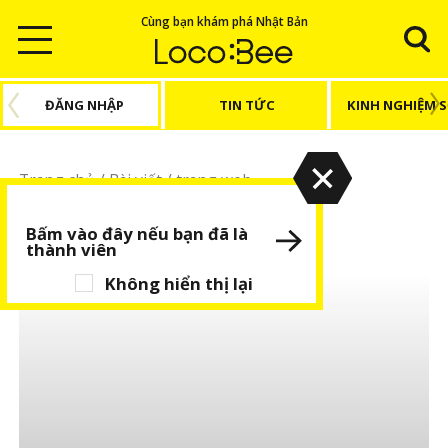
Cùng bạn khám phá Nhật Bản
ĐĂNG NHẬP
TIN TỨC
KINH NGHIỆM 
Trang chủ
/
Bài viết
/
trang web
trang web
Bấm vào đây nếu bạn đã là
thành viên
Không hiển thị lại