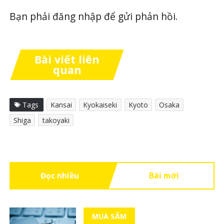
Bạn phải
đăng nhập
để gửi phản hồi.
Bài viết liên
quan
Tags
Kansai
Kyokaiseki
Kyoto
Osaka
Shiga
takoyaki
Đọc nhiều
Bài mới
MUA SẮM