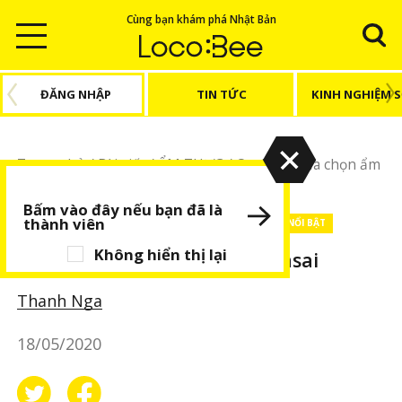
Cùng bạn khám phá Nhật Bản
ĐĂNG NHẬP
TIN TỨC
KINH NGHIỆM 
Trang chủ
/
Bài viết
/
ẨM THỰC
/
Osaka
/
3 lựa chọn ẩm
thực vùng Kansai
Bấm vào đây nếu bạn đã là
thành viên
ẨM THỰC
Osaka
Địa điểm khác
BÀI VIẾT NỔI BẬT
Không hiển thị lại
3 lựa chọn ẩm thực vùng Kansai
Thanh Nga
18/05/2020